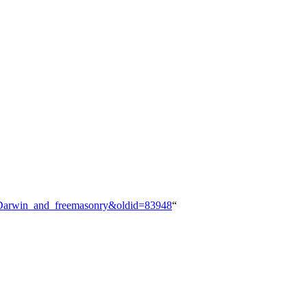
En:Darwin_and_freemasonry&oldid=83948
“