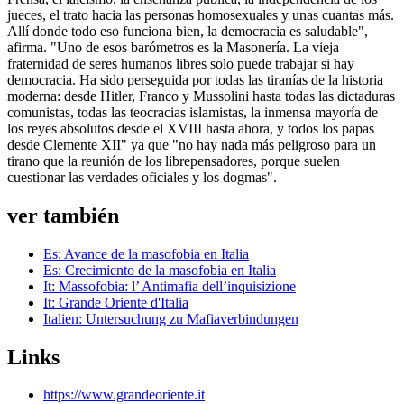
jueces, el trato hacia las personas homosexuales y unas cuantas más.
Allí donde todo eso funciona bien, la democracia es saludable",
afirma. "Uno de esos barómetros es la Masonería. La vieja
fraternidad de seres humanos libres solo puede trabajar si hay
democracia. Ha sido perseguida por todas las tiranías de la historia
moderna: desde Hitler, Franco y Mussolini hasta todas las dictaduras
comunistas, todas las teocracias islamistas, la inmensa mayoría de
los reyes absolutos desde el XVIII hasta ahora, y todos los papas
desde Clemente XII" ya que "no hay nada más peligroso para un
tirano que la reunión de los librepensadores, porque suelen
cuestionar las verdades oficiales y los dogmas".
ver también
Es: Avance de la masofobia en Italia
Es: Crecimiento de la masofobia en Italia
It: Massofobia: l’ Antimafia dell’inquisizione
It: Grande Oriente d'Italia
Italien: Untersuchung zu Mafiaverbindungen
Links
https://www.grandeoriente.it