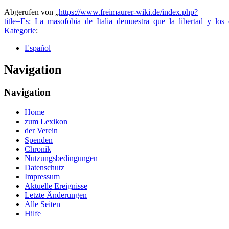
Abgerufen von „
https://www.freimaurer-wiki.de/index.php?
title=Es:_La_masofobia_de_Italia_demuestra_que_la_libertad_y_lo
Kategorie
:
Español
Navigation
Navigation
Home
zum Lexikon
der Verein
Spenden
Chronik
Nutzungsbedingungen
Datenschutz
Impressum
Aktuelle Ereignisse
Letzte Änderungen
Alle Seiten
Hilfe