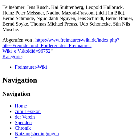
Teilnehmer: Jens Rusch, Kai Stührenberg, Leopold Hallbruck,
Heinz Peter Meissner, Nadine Mazoni-Frasconi (nicht im Bild),
Bernd Schmude, Nguc-danh Nguyen, Jens Schmidt, Bernd Brauer,
Bernd Soyke, Thomas Michael Preuss, Udo Schonecke, Stin Nils
Musche.
Abgerufen von „
https://www.freimaurer-wiki.de/index.php?
title=Freunde_und_Förderer_des_Freimaurer-
Wiki_e.V.&oldid=96752
“
Kategorie
:
Freimaurer-Wiki
Navigation
Navigation
Home
zum Lexikon
der Verein
Spenden
Chronik
Nutzungsbedingungen