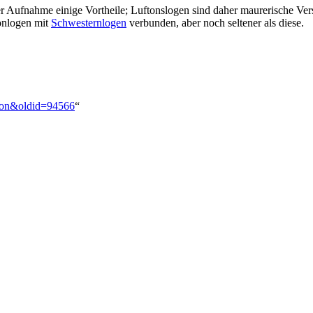
der Aufnahme einige Vortheile; Luftonslogen sind daher maurerische 
tonlogen mit
Schwesternlogen
verbunden, aber noch seltener als diese.
fton&oldid=94566
“