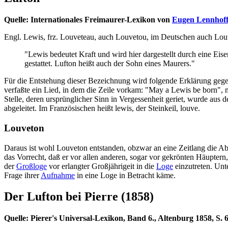
Quelle: Internationales Freimaurer-Lexikon von
Eugen Lennhof
Engl. Lewis, frz. Louveteau, auch Louvetou, im Deutschen auch Lout
"Lewis bedeutet Kraft und wird hier dargestellt durch eine 
gestattet. Lufton heißt auch der Sohn eines Maurers."
Für die Entstehung dieser Bezeichnung wird folgende Erklärung geg
verfaßte ein Lied, in dem die Zeile vorkam: "May a Lewis be born"
Stelle, deren ursprünglicher Sinn in Vergessenheit geriet, wurde a
abgeleitet. Im Französischen heißt lewis, der Steinkeil, louve.
Louveton
Daraus ist wohl Louveton entstanden, obzwar an eine Zeitlang die Abl
das Vorrecht, daß er vor allen anderen, sogar vor gekrönten Häupte
der
Großloge
vor erlangter Großjährigeit in die
Loge
einzutreten. Unt
Frage ihrer
Aufnahme
in eine Loge in Betracht käme.
Der Lufton bei Pierre (1858)
Quelle: Pierer's Universal-Lexikon, Band 6., Altenburg 1858, S. 