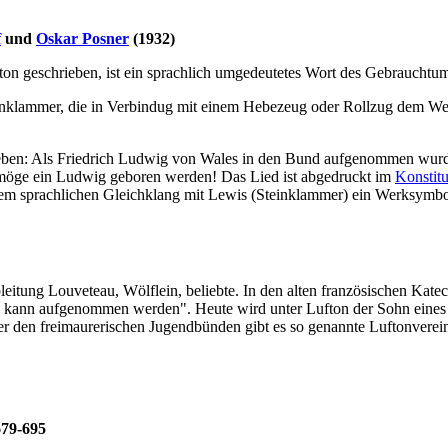
f
und
Oskar Posner
(1932)
on geschrieben, ist ein sprachlich umgedeutetes Wort des Gebrauchtu
Eisenklammer, die in Verbindug mit einem Hebezeug oder Rollzug dem 
eben: Als Friedrich Ludwig von Wales in den Bund aufgenommen wurde 
, möge ein Ludwig geboren werden! Das Lied ist abgedruckt im
Konstit
us dem sprachlichen Gleichklang mit Lewis (Steinklammer) ein Werksym
eitung Louveteau, Wölflein, beliebte. In den alten französischen Katec
rn, kann aufgenommen werden". Heute wird unter Lufton der Sohn eines
er den freimaurerischen Jugendbünden gibt es so genannte Luftonverei
679-695