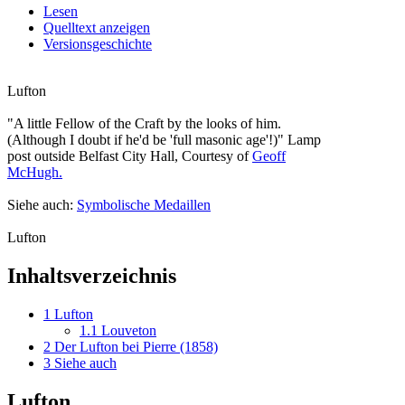
Lesen
Quelltext anzeigen
Versionsgeschichte
Lufton
"A little Fellow of the Craft by the looks of him.
(Although I doubt if he'd be 'full masonic age'!)" Lamp
post outside Belfast City Hall, Courtesy of
Geoff
McHugh.
Siehe auch:
Symbolische Medaillen
Lufton
Inhaltsverzeichnis
1
Lufton
1.1
Louveton
2
Der Lufton bei Pierre (1858)
3
Siehe auch
Lufton