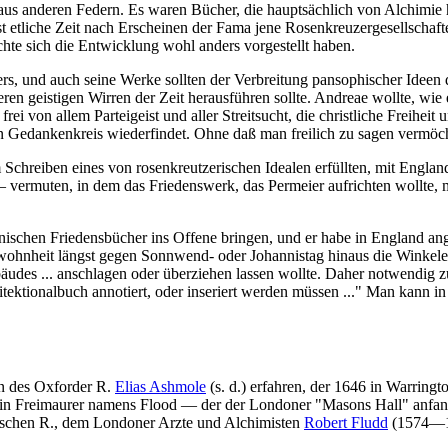
us anderen Federn. Es waren Bücher, die hauptsächlich von Alchimie ha
 etliche Zeit nach Erscheinen der Fama jene Rosenkreuzergesellschafte
hte sich die Entwicklung wohl anders vorgestellt haben.
ers, und auch seine Werke sollten der Verbreitung pansophischer Ideen 
en geistigen Wirren der Zeit herausführen sollte. Andreae wollte, wie
rei von allem Parteigeist und aller Streitsucht, die christliche Freihe
en Gedankenkreis wiederfindet. Ohne daß man freilich zu sagen vermöch
chreiben eines von rosenkreutzerischen Idealen erfüllten, mit Englan
vermuten, in dem das Friedenswerk, das Permeier aufrichten wollte, mi
ischen Friedensbücher ins Offene bringen, und er habe in England angef
wohnheit längst gegen Sonnwend- oder Johannistag hinaus die Winkele
es ... anschlagen oder überziehen lassen wollte. Daher notwendig zu
ktionalbuch annotiert, oder inseriert werden müssen ..." Man kann in
en des Oxforder R.
Elias Ashmole
(s. d.) erfahren, der 1646 in Warrin
ein Freimaurer namens Flood — der der Londoner "Masons Hall" anfang
ischen R., dem Londoner Arzte und Alchimisten
Robert Fludd
(1574—16