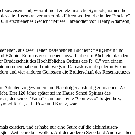
achzuweisen sind, worauf nicht zuletzt manche Symbole, namentlich
f das alte Rosenkreuzertum zurückführen wollen, die in der "Society"
rgh 1638 erschienenes Gedicht "Muses Threnodie" von Henry Adamson,
chienenen, aus zwei Teilen bestehenden Büchlein: "Allgemein und
und Häupter Europas geschrieben" usw. In diesem Büchlein, das den
oder Bruderschaft des Hochlöblichen Ordens des R. C." von einem
 unternommen habe und unterwegs in Damaskus und später in Fez in
rüdern und vier anderen Genossen die Brüderschaft des Rosenkreutzes
 neue Adepten zu gewinnen und Nachfolger ausfindig zu machen. Als
bt. Erst 120 Jahre später sei im Hause Sancti Spiritus das
eas, der seiner "Fama" dann auch eine "Confessio" folgen ließ,
symbol R. C., d. h. Rose und Kreuz, war.
ls existiert, und er habe nur eine Satire auf die alchimistisch-
gten Zeit schreiben wollen. Auf der anderen Seite fand Andreae aber