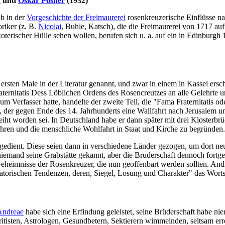
f
und
Oskar Posner
(1932)
ob in der
Vorgeschichte der Freimaurerei
rosenkreuzerische Einflüsse n
riker (z. B.
Nicolai
, Buhle, Katsch), die die Freimaurerei von 1717 au
exoterischer Hülle sehen wollen, berufen sich u. a. auf ein in Edinbu
rsten Male in der Literatur genannt, und zwar in einem in Kassel ers
ernitatis Dess Löblichen Ordens des Rosencreutzes an alle Gelehrte 
um Verfasser hatte, handelte der zweite Teil, die "Fama Fraternitatis 
, der gegen Ende des 14. Jahrhunderts eine Wallfahrt nach Jerusalem
iht worden sei. In Deutschland habe er dann später mit drei Klosterb
ren und die menschliche Wohlfahrt in Staat und Kirche zu begründen.
te gedient. Diese seien dann in verschiedene Länder gezogen, um dort
emand seine Grabstätte gekannt, aber die Bruderschaft dennoch fortgele
heimnisse der Rosenkreuzer, die nun geoffenbart werden sollten. Andr
matorischen Tendenzen, deren, Siegel, Losung und Charakter" das Wort
Andreae
habe sich eine Erfindung geleistet, seine Brüderschaft habe niema
isten, Astrologen, Gesundbetern, Sektierern wimmelnden, seltsam erre