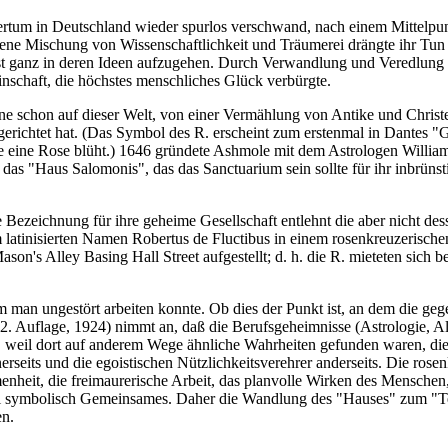
rtum in Deutschland wieder spurlos verschwand, nach einem Mittelpunkt
gene Mischung von Wissenschaftlichkeit und Träumerei drängte ihr Tun st
bst ganz in deren Ideen aufzugehen. Durch Verwandlung und Veredlung d
nschaft, die höchstes menschliches Glück verbürgte.
e schon auf dieser Welt, von einer Vermählung von Antike und Chris
erichtet hat. (Das Symbol des R. erscheint zum erstenmal in Dantes "
itte eine Rose blüht.) 1646 gründete Ashmole mit dem Astrologen Will
as "Haus Salomonis", das das Sanctuarium sein sollte für ihr inbrünst
 Bezeichnung für ihre geheime Gesellschaft entlehnt die aber nicht de
atinisierten Namen Robertus de Fluctibus in einem rosenkreuzerischen
son's Alley Basing Hall Street aufgestellt; d. h. die R. mieteten sich
an ungestört arbeiten konnte. Ob dies der Punkt ist, an dem die gegen
. Auflage, 1924) nimmt an, daß die Berufsgeheimnisse (Astrologie, A
eil dort auf anderem Wege ähnliche Wahrheiten gefunden waren, die n
seits und die egoistischen Nützlichkeitsverehrer anderseits. Die rose
heit, die freimaurerische Arbeit, das planvolle Wirken des Menschen, d
iel symbolisch Gemeinsames. Daher die Wandlung des "Hauses" zum "Te
en.