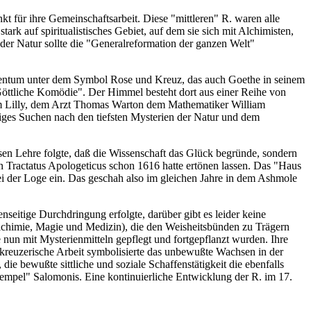
 für ihre Gemeinschaftsarbeit. Diese "mittleren" R. waren alle
ark auf spiritualistisches Gebiet, auf dem sie sich mit Alchimisten,
er Natur sollte die "Generalreformation der ganzen Welt"
tentum unter dem Symbol Rose und Kreuz, das auch Goethe in seinem
Göttliche Komödie". Der Himmel besteht dort aus einer Reihe von
iam Lilly, dem Arzt Thomas Warton dem Mathematiker William
iges Suchen nach den tiefsten Mysterien der Natur und dem
ssen Lehre folgte, daß die Wissenschaft das Glück begründe, sondern
 Tractatus Apologeticus schon 1616 hatte ertönen lassen. Das "Haus
 bei der Loge ein. Das geschah also im gleichen Jahre in dem Ashmole
seitige Durchdringung erfolgte, darüber gibt es leider keine
lchimie, Magie und Medizin), die den Weisheitsbünden zu Trägern
un mit Mysterienmitteln gepflegt und fortgepflanzt wurden. Ihre
nkreuzerische Arbeit symbolisierte das unbewußte Wachsen in der
ie bewußte sittliche und soziale Schaffenstätigkeit die ebenfalls
mpel" Salomonis. Eine kontinuierliche Entwicklung der R. im 17.