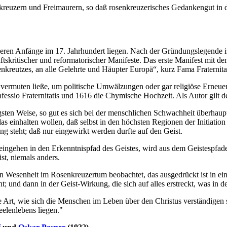
euzern und Freimaurern, so daß rosenkreuzerisches Gedankengut in die 
deren Anfänge im 17. Jahrhundert liegen. Nach der Gründungslegende 
haftskritischer und reformatorischer Manifeste. Das erste Manifest mit
kreutzes, an alle Gelehrte und Häupter Europä“, kurz Fama Fraternitat
 vermuten ließe, um politische Umwälzungen oder gar religiöse Erneuer
essio Fraternitatis und 1616 die Chymische Hochzeit. Als Autor gilt 
sten Weise, so gut es sich bei der menschlichen Schwachheit überhaupt 
s einhalten wollen, daß selbst in den höchsten Regionen der Initiation
steht; daß nur eingewirkt werden durfte auf den Geist.
ngehen in den Erkenntnispfad des Geistes, wird aus dem Geistespfade
t, niemals anders.
n Wesenheit im Rosenkreuzertum beobachtet, das ausgedrückt ist in ei
; und dann in der Geist-Wirkung, die sich auf alles erstreckt, was in d
ie Art, wie sich die Menschen im Leben über den Christus verständigen
elenlebens liegen."