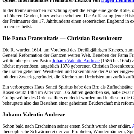
Quelle: Internationales Freimaurer-Lexikon von
Eugen Lennhof
In der freimaurerischen Forschung spielt die Frage eine große Rolle, 
in höheren Graden, hinzuweisen scheinen. Die Auffassung jener Histo
der Freimaurer des 17. Jahrhunderts einen esoterischen Engbund in 
in dem es heißt:
Die Fama Fraternitatis — Christian Rosenkreutz
Die R. wurden 1614, am Vorabend des Dreißigjährigen Krieges, zum e
General Reformation der Gantzen weiten Welt. Beneben der Fama Frat
württembergischen Pastor
Johann Valentin Andreae
(1586 bis 1654) z
höchst mysteriösen, angeblich 1378 geborenen Christian Rosenkreutz
die uralten geheimen Weisheiten und Erkenntnisse der Araber eingewe
mit dem Zweck gegründet, die Kirche zum Urchristentum zurückzufüh
Ein verborgenes Haus Sancti Spiritus habe den Brr. als Zufluchtstät
Rosenkreutz 1484 im Alter von 106 Jahren gestorben sei, habe zwar ni
Grabgewölbe des Ordensstifters entdeckt worden und in diesem die Ge
behauptete also das Bestehen einer geheimen Brüderschaft mit refor
Johann Valentin Andreae
Schon bald nach Erscheinen seiner ersten Schrift wurde aber erklärt,
theosophische Schwärmerei der von Propheten, Wundermännern, Spirit