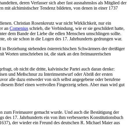
ndelten, deren Verfasser sich aber fast ausnahmslos als Mitglied der
n mit alchimistischer Tendenz bildeten, von denen in einer 1737
dienen. Christian Rosenkreutz war nicht Wirklichkeit, nur ein
 er an
Comenius
schrieb, die Verbindung, wie er sie geschildert hatte,
it unter dem Bande der Liebe die edlen Menschen umschlingen sollte.
te, ob sie schon in die Logen des 17. Jahrhunderts gedrungen war.
d in Beziehung stehenden österreichischen Schwärmers der dreißiger
t Worten umschrieben ist, die stark an den freimaurerischen
ragt, ob nicht die dritte, kalvinische Partei auch daran denke:
isen und Meßschnur zu Interimsentwurf oder Abriß der ersten
vor alle dazu entweder von sich selbst angegebene oder berufene
 diesem Brief einen wertvollen Fingerzeig sehen. Aber man wird gut
gton zum Freimaurer gemacht wurde. Und auch die Bestätigung der
s des 17. Jahrhunderts ein von ihm verbessertes Konstitutionsbuch
37), der wieder ein Freund des deutschen R. Michael Maier aus