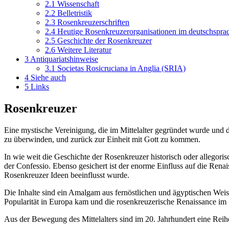
2.1
Wissenschaft
2.2
Belletristik
2.3
Rosenkreuzerschriften
2.4
Heutige Rosenkreuzerorganisationen im deutschspra
2.5
Geschichte der Rosenkreuzer
2.6
Weitere Literatur
3
Antiquariatshinweise
3.1
Societas Rosicruciana in Anglia (SRIA)
4
Siehe auch
5
Links
Rosenkreuzer
Eine mystische Vereinigung, die im Mittelalter gegründet wurde und d
zu überwinden, und zurück zur Einheit mit Gott zu kommen.
In wie weit die Geschichte der Rosenkreuzer historisch oder allegoris
der Confessio. Ebenso gesichert ist der enorme Einfluss auf die Ren
Rosenkreuzer Ideen beeinflusst wurde.
Die Inhalte sind ein Amalgam aus fernöstlichen und ägyptischen Weish
Popularität in Europa kam und die rosenkreuzerische Renaissance im 
Aus der Bewegung des Mittelalters sind im 20. Jahrhundert eine Reih