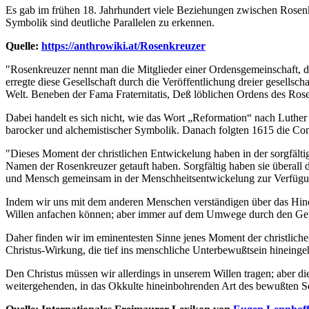
Es gab im frühen 18. Jahrhundert viele Beziehungen zwischen Rosenkr
Symbolik sind deutliche Parallelen zu erkennen.
Quelle:
https://anthrowiki.at/Rosenkreuzer
"Rosenkreuzer nennt man die Mitglieder einer Ordensgemeinschaft, 
erregte diese Gesellschaft durch die Veröffentlichung dreier gesellsc
Welt. Beneben der Fama Fraternitatis, Deß löblichen Ordens des Rosen
Dabei handelt es sich nicht, wie das Wort „Reformation“ nach Luther
barocker und alchemistischer Symbolik. Danach folgten 1615 die Conf
"Dieses Moment der christlichen Entwickelung haben in der sorgfältig
Namen der Rosenkreuzer getauft haben. Sorgfältig haben sie überall da
und Mensch gemeinsam in der Menschheitsentwickelung zur Verfügung 
Indem wir uns mit dem anderen Menschen verständigen über das Hinei
Willen anfachen können; aber immer auf dem Umwege durch den Geis
Daher finden wir im eminentesten Sinne jenes Moment der christliche
Christus-Wirkung, die tief ins menschliche Unterbewußtsein hineingeht
Den Christus müssen wir allerdings in unserem Willen tragen; aber d
weitergehenden, in das Okkulte hineinbohrenden Art des bewußten Se