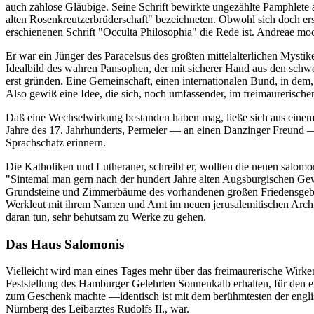
auch zahlose Gläubige. Seine Schrift bewirkte ungezählte Pamphlete a
alten Rosenkreutzerbrüderschaft" bezeichneten. Obwohl sich doch erst
erschienenen Schrift "Occulta Philosophia" die Rede ist. Andreae moc
Er war ein Jünger des Paracelsus des größten mittelalterlichen Mystik
Idealbild des wahren Pansophen, der mit sicherer Hand aus den schwer
erst gründen. Eine Gemeinschaft, einen internationalen Bund, in dem, f
Also gewiß eine Idee, die sich, noch umfassender, im freimaurerisch
Daß eine Wechselwirkung bestanden haben mag, ließe sich aus einem S
Jahre des 17. Jahrhunderts, Permeier — an einen Danzinger Freund — 
Sprachschatz erinnern.
Die Katholiken und Lutheraner, schreibt er, wollten die neuen salomon
"Sintemal man gern nach der hundert Jahre alten Augsburgischen Ge
Grundsteine und Zimmerbäume des vorhandenen großen Friedensgebäud
Werkleut mit ihrem Namen und Amt im neuen jerusalemitischen Archite
daran tun, sehr behutsam zu Werke zu gehen.
Das Haus Salomonis
Vielleicht wird man eines Tages mehr über das freimaurerische Wirk
Feststellung des Hamburger Gelehrten Sonnenkalb erhalten, für den 
zum Geschenk machte —identisch ist mit dem berühmtesten der engl
Nürnberg des Leibarztes Rudolfs II., war.