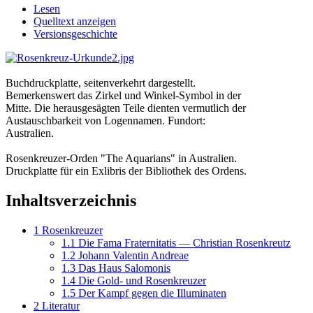
Lesen
Quelltext anzeigen
Versionsgeschichte
Buchdruckplatte, seitenverkehrt dargestellt.
Bemerkenswert das Zirkel und Winkel-Symbol in der
Mitte. Die herausgesägten Teile dienten vermutlich der
Austauschbarkeit von Logennamen. Fundort:
Australien.
Rosenkreuzer-Orden "The Aquarians" in Australien.
Druckplatte für ein Exlibris der Bibliothek des Ordens.
Inhaltsverzeichnis
1
Rosenkreuzer
1.1
Die Fama Fraternitatis — Christian Rosenkreutz
1.2
Johann Valentin Andreae
1.3
Das Haus Salomonis
1.4
Die Gold- und Rosenkreuzer
1.5
Der Kampf gegen die Illuminaten
2
Literatur