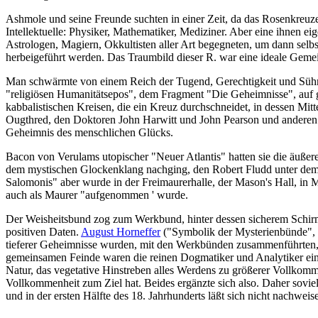
Ashmole und seine Freunde suchten in einer Zeit, da das Rosenkreuze
Intellektuelle: Physiker, Mathematiker, Mediziner. Aber eine ihnen ei
Astrologen, Magiern, Okkultisten aller Art begegneten, um dann sel
herbeigeführt werden. Das Traumbild dieser R. war eine ideale Gemei
Man schwärmte von einem Reich der Tugend, Gerechtigkeit und Sühn
"religiösen Humanitätsepos", dem Fragment "Die Geheimnisse", auf g
kabbalistischen Kreisen, die ein Kreuz durchschneidet, in dessen M
Ougthred, den Doktoren John Harwitt und John Pearson und anderen d
Geheimnis des menschlichen Glücks.
Bacon von Verulams utopischer "Neuer Atlantis" hatten sie die äußere
dem mystischen Glockenklang nachging, den Robert Fludd unter dem l
Salomonis" aber wurde in der Freimaurerhalle, der Mason's Hall, in Ma
auch als Maurer "aufgenommen ' wurde.
Der Weisheitsbund zog zum Werkbund, hinter dessen sicherem Schirm m
positiven Daten.
August Horneffer
("Symbolik der Mysterienbünde", 2
tieferer Geheimnisse wurden, mit den Werkbünden zusammenführten, w
gemeinsamen Feinde waren die reinen Dogmatiker und Analytiker einer
Natur, das vegetative Hinstreben alles Werdens zu größerer Vollkommen
Vollkommenheit zum Ziel hat. Beides ergänzte sich also. Daher sov
und in der ersten Hälfte des 18. Jahrhunderts läßt sich nicht nachweis