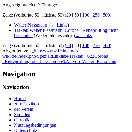
Angezeigt werden 2 Einträge.
Zeige (
vorherige 50
|
nächste 50
) (
20
|
50
|
100
|
250
|
500
)
Walter Plassmann
‎
(
← Links
)
Traktat: Walter Plassmann: Corona - Reifeprüfung nicht
bestanden
(Weiterleitungsseite) ‎
(
← Links
)
Zeige (
vorherige 50
|
nächste 50
) (
20
|
50
|
100
|
250
|
500
)
Abgerufen von „
https://www.freimaurer-
wiki.de/index.php/Spezial:Linkliste/Traktat:_%22Corona_-
_Reifeprüfung_nicht_bestanden%22_von_Walter_Plassmann
“
Navigation
Navigation
Home
zum Lexikon
der Verein
Spenden
Chronik
Nutzungsbedingungen
Datenschutz