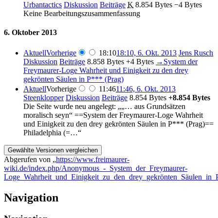
Urbantactics
Diskussion
Beiträge
‎
K
8.854 Bytes
−4 Bytes
Keine Bearbeitungszusammenfassung
6. Oktober 2013
Aktuell
Vorherige
18:10
18:10, 6. Okt. 2013
‎
Jens Rusch
Diskussion
Beiträge
‎
8.858 Bytes
+4 Bytes
‎
→‎System der
Freymaurer-Loge Wahrheit und Einigkeit zu den drey
gekrönten Säulen in P*** (Prag)
Aktuell
Vorherige
11:46
11:46, 6. Okt. 2013
Steenklopper
Diskussion
Beiträge
‎
8.854 Bytes
+8.854 Bytes
Die Seite wurde neu angelegt: „„… aus Grundsätzen
moralisch seyn“ ==System der Freymaurer-Loge Wahrheit
und Einigkeit zu den drey gekrönten Säulen in P*** (Prag)==
Philadelphia (=…“
Abgerufen von „
https://www.freimaurer-
wiki.de/index.php/Anonymous_-_System_der_Freymaurer-
Loge_Wahrheit_und_Einigkeit_zu_den_drey_gekrönten_Säulen_in_
Navigation