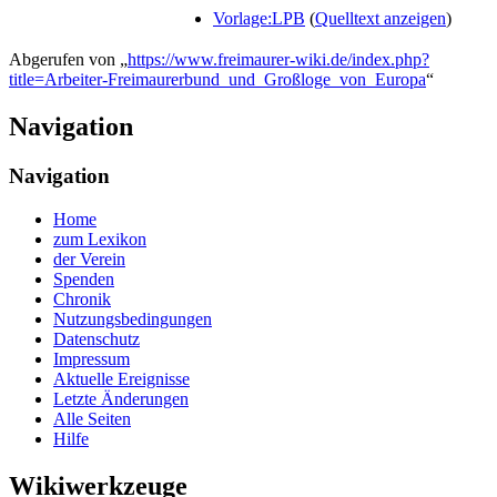
Vorlage:LPB
(
Quelltext anzeigen
)
Abgerufen von „
https://www.freimaurer-wiki.de/index.php?
title=Arbeiter-Freimaurerbund_und_Großloge_von_Europa
“
Navigation
Navigation
Home
zum Lexikon
der Verein
Spenden
Chronik
Nutzungsbedingungen
Datenschutz
Impressum
Aktuelle Ereignisse
Letzte Änderungen
Alle Seiten
Hilfe
Wikiwerkzeuge