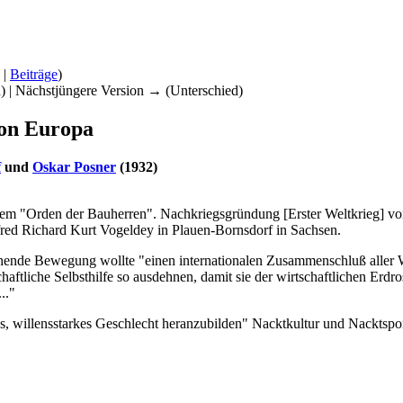
|
Beiträge
)
d) | Nächstjüngere Version → (Unterschied)
on Europa
f
und
Oskar Posner
(1932)
dem "Orden der Bauherren". Nachkriegsgründung [Erster Weltkrieg] v
fred Richard Kurt Vogeldey in Plauen-Bornsdorf in Sachsen.
ende Bewegung wollte "einen internationalen Zusammenschluß aller Wer
haftliche Selbsthilfe so ausdehnen, damit sie der wirtschaftlichen Erd
.."
, willensstarkes Geschlecht heranzubilden" Nacktkultur und Nacktspor