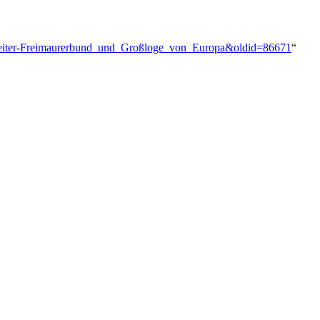
Arbeiter-Freimaurerbund_und_Großloge_von_Europa&oldid=86671
“