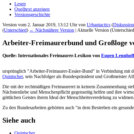
Lesen
Quelltext anzeigen
Versionsgeschichte
Version vom 2. Januar 2019, 13:12 Uhr von
Urbantactics
(
Diskussion
(
Unterschied
)
← Nächstältere Version
| Aktuelle Version (Unterschie
Arbeiter-Freimaurerbund und Großloge v
Quelle: Internationales Freimaurer-Lexikon von
Eugen Lennhof
ursprünglich "Arbeiter-Freimaurer-Essäer-Bund" in Verbindung mit 
Quintscher
, sein Nachfolger als Bundespräsident und Großmeister Al
Die mit der rechtmäßigen Freimaurerei in keinem Zusammenhang steh
Nächstenliebe und Menschenpflicht gegenseitig helfen und ihre wirtsc
göttlichen Geistes ihrem Ideal der Menschheitsveredelung zu widmen.
Zu den Bundesarbeiten gehörten auch "in dem Bestreben ein gesundes
Siehe auch
Quintscher