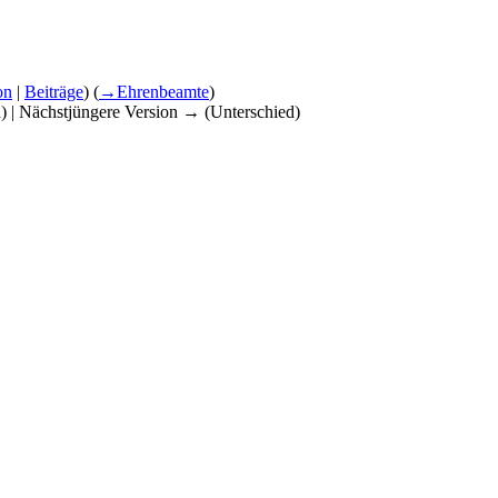
on
|
Beiträge
)
(
→‎Ehrenbeamte
)
d) | Nächstjüngere Version → (Unterschied)