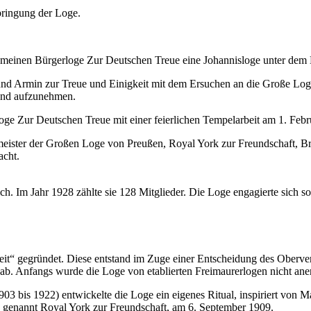
ringung der Loge.
lgemeinen Bürgerloge Zur Deutschen Treue eine Johannisloge unter d
nd Armin zur Treue und Einigkeit mit dem Ersuchen an die Große Loge
und aufzunehmen.
e Zur Deutschen Treue mit einer feierlichen Tempelarbeit am 1. Febr
ister der Großen Loge von Preußen, Royal York zur Freundschaft, Br
acht.
. Im Jahr 1928 zählte sie 128 Mitglieder. Die Loge engagierte sich sow
t“ gegründet. Diese entstand im Zuge einer Entscheidung des Oberverw
b. Anfangs wurde die Loge von etablierten Freimaurerlogen nicht ane
903 bis 1922) entwickelte die Loge ein eigenes Ritual, inspiriert von
genannt Royal York zur Freundschaft, am 6. September 1909.