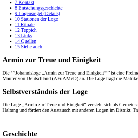
7
Kontakt
8
Entstehungsgeschichte
9
Logensiegel (Details)
10
Stationen der Loge
11
Rituale
12
Teppich
13
Links
14
Quellen
15
Siehe auch
Armin zur Treue und Einigkeit
Die ‘’‘Johannisloge „Armin zur Treue und Einigkeit“’’’ ist eine F
Maurer von Deutschland (AFuAMvD) an. Die Loge trägt die Matrik
Selbstverständnis der Loge
Die Loge „Armin zur Treue und Einigkeit“ versteht sich als Gemeinsch
Haltung und fördert den Austausch mit anderen Logen im Distrikt. Tr
Geschichte