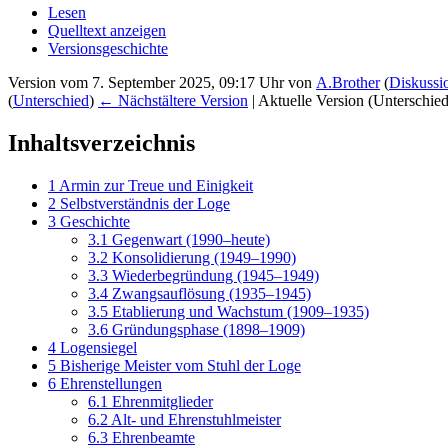
Lesen
Quelltext anzeigen
Versionsgeschichte
Version vom 7. September 2025, 09:17 Uhr von
A.Brother
(
Diskussi
(
Unterschied
)
← Nächstältere Version
| Aktuelle Version (Unterschie
Inhaltsverzeichnis
1
Armin zur Treue und Einigkeit
2
Selbstverständnis der Loge
3
Geschichte
3.1
Gegenwart (1990–heute)
3.2
Konsolidierung (1949–1990)
3.3
Wiederbegründung (1945–1949)
3.4
Zwangsauflösung (1935–1945)
3.5
Etablierung und Wachstum (1909–1935)
3.6
Gründungsphase (1898–1909)
4
Logensiegel
5
Bisherige Meister vom Stuhl der Loge
6
Ehrenstellungen
6.1
Ehrenmitglieder
6.2
Alt- und Ehrenstuhlmeister
6.3
Ehrenbeamte