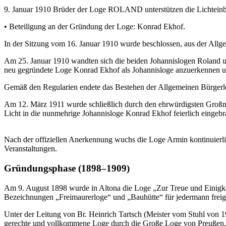
9. Januar 1910 Brüder der Loge ROLAND unterstützen die Lichteinb
• Beteiligung an der Gründung der Loge: Konrad Ekhof.
In der Sitzung vom 16. Januar 1910 wurde beschlossen, aus der Al
Am 25. Januar 1910 wandten sich die beiden Johannislogen Roland u
neu gegründete Loge Konrad Ekhof als Johannisloge anzuerkennen 
Gemäß den Regularien endete das Bestehen der Allgemeinen Bürgerlog
Am 12. März 1911 wurde schließlich durch den ehrwürdigsten Großme
Licht in die nunmehrige Johannisloge Konrad Ekhof feierlich eingebr
Nach der offiziellen Anerkennung wuchs die Loge Armin kontinuierlich
Veranstaltungen.
Gründungsphase (1898–1909)
Am 9. August 1898 wurde in Altona die Loge „Zur Treue und Einigkei
Bezeichnungen „Freimaurerloge“ und „Bauhütte“ für jedermann freiga
Unter der Leitung von Br. Heinrich Tartsch (Meister vom Stuhl von 1
gerechte und vollkommene Loge durch die Große Loge von Preußen, 