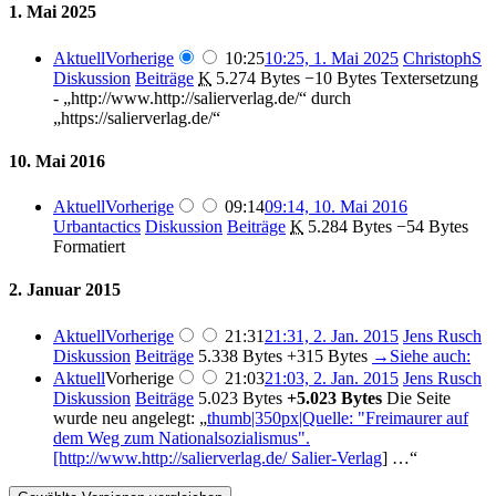
1. Mai 2025
Aktuell
Vorherige
10:25
10:25, 1. Mai 2025
‎
ChristophS
Diskussion
Beiträge
‎
K
5.274 Bytes
−10 Bytes
‎
Textersetzung
- „http://www.http://salierverlag.de/“ durch
„https://salierverlag.de/“
10. Mai 2016
Aktuell
Vorherige
09:14
09:14, 10. Mai 2016
Urbantactics
Diskussion
Beiträge
‎
K
5.284 Bytes
−54 Bytes
Formatiert
2. Januar 2015
Aktuell
Vorherige
21:31
21:31, 2. Jan. 2015
‎
Jens Rusch
Diskussion
Beiträge
‎
5.338 Bytes
+315 Bytes
‎
→‎Siehe auch:
Aktuell
Vorherige
21:03
21:03, 2. Jan. 2015
‎
Jens Rusch
Diskussion
Beiträge
‎
5.023 Bytes
+5.023 Bytes
‎
Die Seite
wurde neu angelegt: „
thumb|350px|Quelle: "Freimaurer auf
dem Weg zum Nationalsozialismus".
[http://www.http://salierverlag.de/ Salier-Verlag
] …“