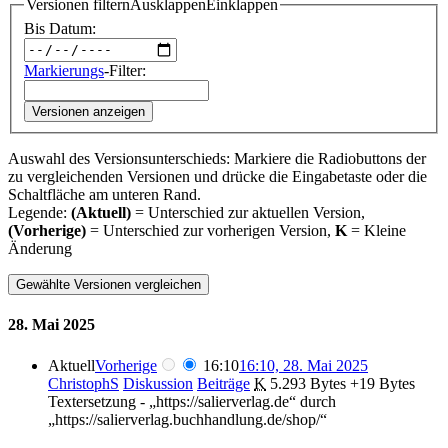
Versionen filtern
Ausklappen
Einklappen
Bis Datum:
Markierungs
-Filter:
Versionen anzeigen
Auswahl des Versionsunterschieds: Markiere die Radiobuttons der
zu vergleichenden Versionen und drücke die Eingabetaste oder die
Schaltfläche am unteren Rand.
Legende:
(Aktuell)
= Unterschied zur aktuellen Version,
(Vorherige)
= Unterschied zur vorherigen Version,
K
= Kleine
Änderung
28. Mai 2025
Aktuell
Vorherige
16:10
16:10, 28. Mai 2025
ChristophS
Diskussion
Beiträge
‎
K
5.293 Bytes
+19 Bytes
Textersetzung - „https://salierverlag.de“ durch
„https://salierverlag.buchhandlung.de/shop/“