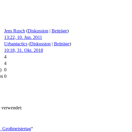
Jens Rusch
(
Diskussion
|
Beiträge
)
13:22, 10. Jun. 2011
Urbantactics
(
Diskussion
|
Beiträge
)
10:18, 31. Okt. 2018
4
4
)
0
en
0
e verwendet:
r_Großmeistertag
“