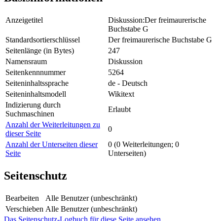
Anzeigetitel
Diskussion:Der freimaurerische
Buchstabe G
Standardsortierschlüssel
Der freimaurerische Buchstabe G
Seitenlänge (in Bytes)
247
Namensraum
Diskussion
Seitenkennnummer
5264
Seiteninhaltssprache
de - Deutsch
Seiteninhaltsmodell
Wikitext
Indizierung durch
Erlaubt
Suchmaschinen
Anzahl der Weiterleitungen zu
0
dieser Seite
Anzahl der Unterseiten dieser
0 (0 Weiterleitungen; 0
Seite
Unterseiten)
Seitenschutz
Bearbeiten
Alle Benutzer (unbeschränkt)
Verschieben
Alle Benutzer (unbeschränkt)
Das Seitenschutz-Logbuch für diese Seite ansehen.