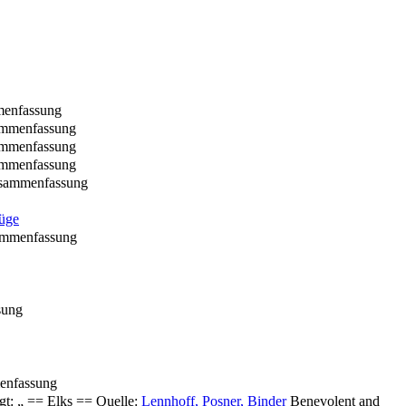
menfassung
ammenfassung
ammenfassung
ammenfassung
usammenfassung
züge
ammenfassung
sung
enfassung
gt: „ == Elks == Quelle:
Lennhoff, Posner, Binder
Benevolent and