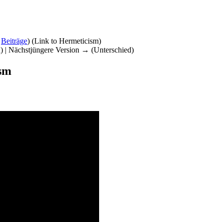
|
Beiträge
)
(Link to Hermeticism)
d) | Nächstjüngere Version → (Unterschied)
ism