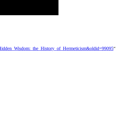
En:Hidden_Wisdom:_the_History_of_Hermeticism&oldid=99095
“