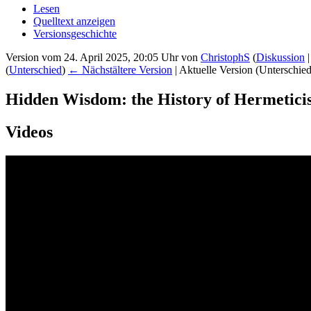
Lesen
Quelltext anzeigen
Versionsgeschichte
Version vom 24. April 2025, 20:05 Uhr von
ChristophS
(
Diskussion
(
Unterschied
)
← Nächstältere Version
| Aktuelle Version (Unterschie
Hidden Wisdom: the History of Hermetic
Videos