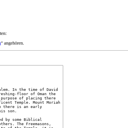
ten:
n
“ angehören.