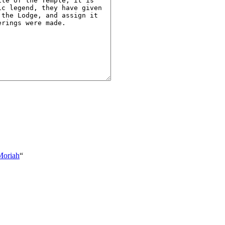
Moriah
“