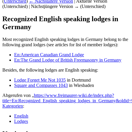
(
Unterschied
)
← Nächstältere Version
| Aktuelle Version
(Unterschied) | Nächstjüngere Version → (Unterschied)
Recognized English speaking lodges in
Germany
Most recognized English speaking lodges in Germany belong to the
following grand lodges (see articles for list of member lodges):
En:American Canadian Grand Lodge
En:The Grand Lodge of British Freemasonry in Germany
Besides, the following lodges are English speaking:
Lodge Forget Me Not 1035
in Dortmund
Square and Compasses 1043
in Wiesbaden
Abgerufen von „
https://www.freimaurer-wiki.de/index.php?
title=En:Recognized_English_speaking_lodges_in_Germany&oldid
Kategorien
:
English
Lodges