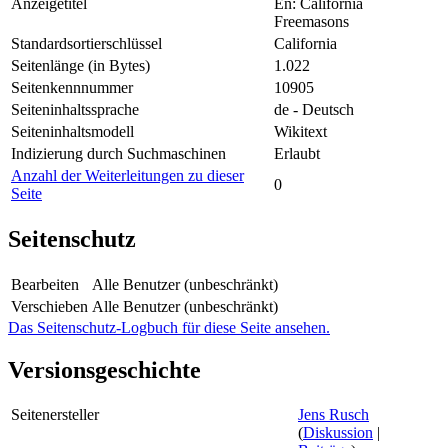
Anzeigetitel
En: California
Freemasons
Standardsortierschlüssel
California
Seitenlänge (in Bytes)
1.022
Seitenkennnummer
10905
Seiteninhaltssprache
de - Deutsch
Seiteninhaltsmodell
Wikitext
Indizierung durch Suchmaschinen
Erlaubt
Anzahl der Weiterleitungen zu dieser
0
Seite
Seitenschutz
Bearbeiten
Alle Benutzer (unbeschränkt)
Verschieben
Alle Benutzer (unbeschränkt)
Das Seitenschutz-Logbuch für diese Seite ansehen.
Versionsgeschichte
Seitenersteller
Jens Rusch
(
Diskussion
|