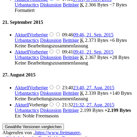
Urbantactics
Diskussion
Beiträge
‎
K
2.366 Bytes
−7 Bytes
Formatiert
21. September 2015
Aktuell
Vorherige
09:46
09:46, 21. Sep. 2015
Urbantactics
Diskussion
Beiträge
‎
K
2.373 Bytes
+6 Bytes
Keine Bearbeitungszusammenfassung
Aktuell
Vorherige
09:41
09:41, 21. Sep. 2015
Urbantactics
Diskussion
Beiträge
‎
K
2.367 Bytes
+28 Bytes
Keine Bearbeitungszusammenfassung
27. August 2015
Aktuell
Vorherige
23:40
23:40, 27. Aug. 2015
Urbantactics
Diskussion
Beiträge
‎
K
2.339 Bytes
+140 Bytes
Keine Bearbeitungszusammenfassung
Aktuell
Vorherige
21:32
21:32, 27. Aug. 2015
Urbantactics
Diskussion
Beiträge
‎
2.199 Bytes
+2.199 Bytes
En: Noble Freemasons
Abgerufen von „
https://www.freimaurer-