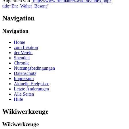
Abgerufen von „
https://www.freimaurer-wiki.de/index.php?
title=En:_Walter_Besant
“
Navigation
Navigation
Home
zum Lexikon
der Verein
Spenden
Chronik
Nutzungsbedingungen
Datenschutz
Impressum
Aktuelle Ereignisse
Letzte Änderungen
Alle Seiten
Hilfe
Wikiwerkzeuge
Wikiwerkzeuge