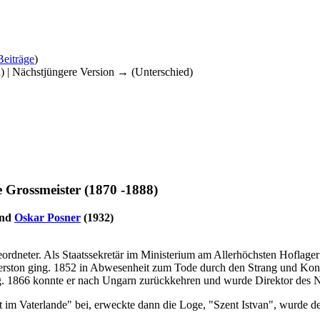
Beiträge
)
d) | Nächstjüngere Version → (Unterschied)
 Grossmeister (1870 -1888)
nd
Oskar Posner
(1932)
ordneter. Als Staatssekretär im Ministerium am Allerhöchsten Hoflager
rston ging. 1852 in Abwesenheit zum Tode durch den Strang und Konfis
tig. 1866 konnte er nach Ungarn zurückkehren und wurde Direktor des
it im Vaterlande" bei, erweckte dann die Loge, "Szent Istvan", wurde 