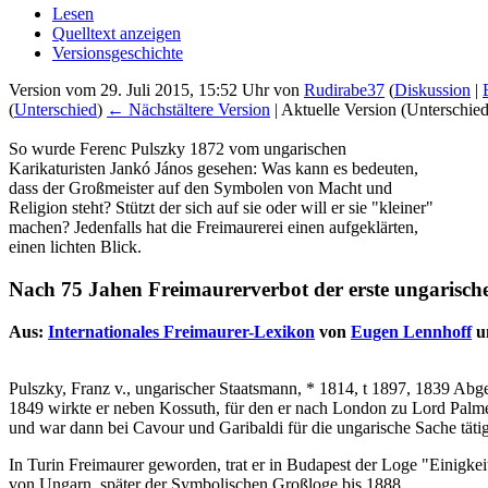
Lesen
Quelltext anzeigen
Versionsgeschichte
Version vom 29. Juli 2015, 15:52 Uhr von
Rudirabe37
(
Diskussion
|
(
Unterschied
)
← Nächstältere Version
| Aktuelle Version (Unterschie
So wurde Ferenc Pulszky 1872 vom ungarischen
Karikaturisten Jankó János gesehen: Was kann es bedeuten,
dass der Großmeister auf den Symbolen von Macht und
Religion steht? Stützt der sich auf sie oder will er sie "kleiner"
machen? Jedenfalls hat die Freimaurerei einen aufgeklärten,
einen lichten Blick.
Nach 75 Jahen Freimaurerverbot der erste ungarische
Aus:
Internationales Freimaurer-Lexikon
von
Eugen Lennhoff
u
Pulszky, Franz v., ungarischer Staatsmann, * 1814, t 1897, 1839 Abge
1849 wirkte er neben Kossuth, für den er nach London zu Lord Palme
und war dann bei Cavour und Garibaldi für die ungarische Sache tä
In Turin Freimaurer geworden, trat er in Budapest der Loge "Einigke
von Ungarn, später der Symbolischen Großloge bis 1888.