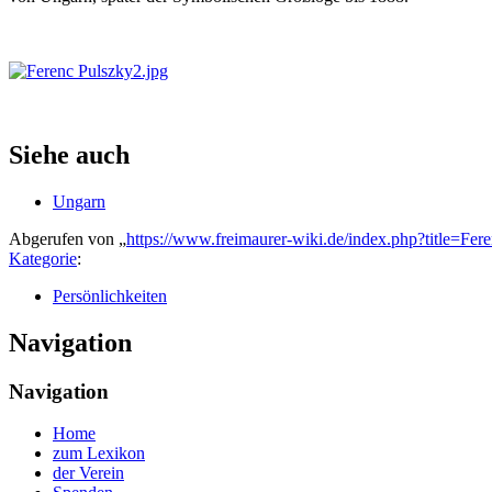
Siehe auch
Ungarn
Abgerufen von „
https://www.freimaurer-wiki.de/index.php?title=F
Kategorie
:
Persönlichkeiten
Navigation
Navigation
Home
zum Lexikon
der Verein