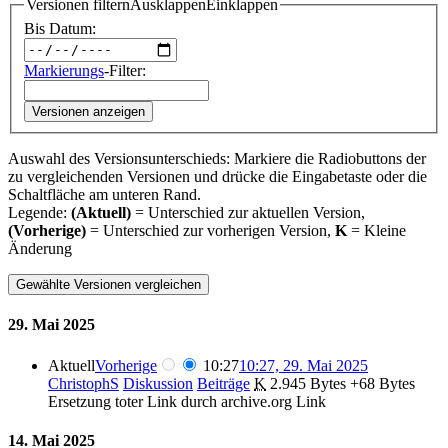
Versionen filtern
Ausklappen
Einklappen
Bis Datum:
Markierungs
-Filter:
Versionen anzeigen
Auswahl des Versionsunterschieds: Markiere die Radiobuttons der
zu vergleichenden Versionen und drücke die Eingabetaste oder die
Schaltfläche am unteren Rand.
Legende:
(Aktuell)
= Unterschied zur aktuellen Version,
(Vorherige)
= Unterschied zur vorherigen Version,
K
= Kleine
Änderung
29. Mai 2025
Aktuell
Vorherige
10:27
10:27, 29. Mai 2025
ChristophS
Diskussion
Beiträge
‎
K
2.945 Bytes
+68 Bytes
Ersetzung toter Link durch archive.org Link
14. Mai 2025