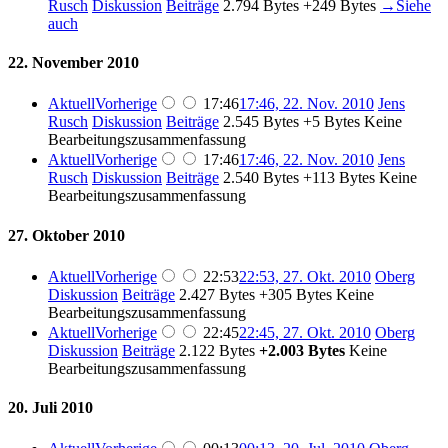
Rusch
Diskussion
Beiträge
‎
2.794 Bytes
+249 Bytes
‎
→‎Siehe
auch
22. November 2010
Aktuell
Vorherige
17:46
17:46, 22. Nov. 2010
‎
Jens
Rusch
Diskussion
Beiträge
‎
2.545 Bytes
+5 Bytes
‎
Keine
Bearbeitungszusammenfassung
Aktuell
Vorherige
17:46
17:46, 22. Nov. 2010
‎
Jens
Rusch
Diskussion
Beiträge
‎
2.540 Bytes
+113 Bytes
‎
Keine
Bearbeitungszusammenfassung
27. Oktober 2010
Aktuell
Vorherige
22:53
22:53, 27. Okt. 2010
‎
Oberg
Diskussion
Beiträge
‎
2.427 Bytes
+305 Bytes
‎
Keine
Bearbeitungszusammenfassung
Aktuell
Vorherige
22:45
22:45, 27. Okt. 2010
‎
Oberg
Diskussion
Beiträge
‎
2.122 Bytes
+2.003 Bytes
‎
Keine
Bearbeitungszusammenfassung
20. Juli 2010