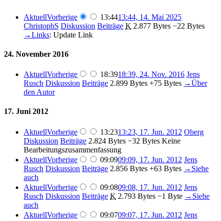
Aktuell
Vorherige
13:44
13:44, 14. Mai 2025
ChristophS
Diskussion
Beiträge
‎
K
2.877 Bytes
−22 Bytes
→‎Links
:
Update Link
24. November 2016
Aktuell
Vorherige
18:39
18:39, 24. Nov. 2016
‎
Jens
Rusch
Diskussion
Beiträge
‎
2.899 Bytes
+75 Bytes
‎
→‎Über
den Autor
17. Juni 2012
Aktuell
Vorherige
13:23
13:23, 17. Jun. 2012
‎
Oberg
Diskussion
Beiträge
‎
2.824 Bytes
−32 Bytes
‎
Keine
Bearbeitungszusammenfassung
Aktuell
Vorherige
09:09
09:09, 17. Jun. 2012
‎
Jens
Rusch
Diskussion
Beiträge
‎
2.856 Bytes
+63 Bytes
‎
→‎Siehe
auch
Aktuell
Vorherige
09:08
09:08, 17. Jun. 2012
‎
Jens
Rusch
Diskussion
Beiträge
‎
K
2.793 Bytes
−1 Byte
‎
→‎Siehe
auch
Aktuell
Vorherige
09:07
09:07, 17. Jun. 2012
‎
Jens