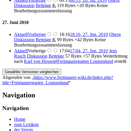
Aktuell
Vorherige
00:13
00:13, 20. Jul. 2010
‎
Oberg
Diskussion
Beiträge
‎
K
119 Bytes
+20 Bytes
‎
Keine
Bearbeitungszusammenfassung
27. Juni 2010
Aktuell
Vorherige
18:16
18:16, 27. Jun. 2010
‎
Oberg
Diskussion
Beiträge
‎
K
99 Bytes
+42 Bytes
‎
Keine
Bearbeitungszusammenfassung
Aktuell
Vorherige
17:04
17:04, 27. Jun. 2010
‎
Jens
Rusch
Diskussion
Beiträge
‎
57 Bytes
+57 Bytes
‎
Weiterleitung
nach
Karl von Hessen#Freimaurergarten Louisenlund
erstellt
Abgerufen von „
https://www.freimaurer-wiki.de/index.php?
title=Freimaurergarten_Louisenlund
“
Navigation
Navigation
Home
zum Lexikon
der Verein