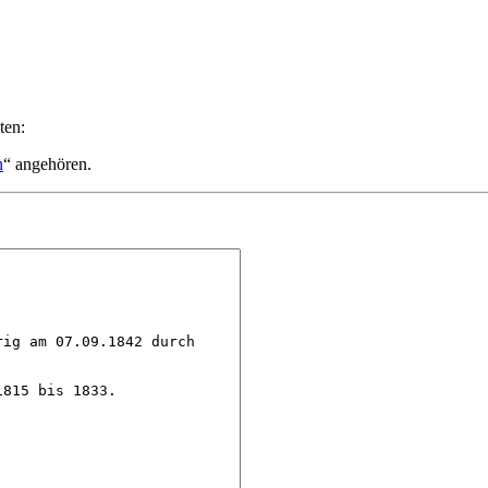
ten:
n
“ angehören.