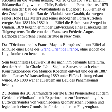
Arbeiten für die Weltausstellung. Von 1872 bis 1874 war Eiffel in
Südamerika tätig, wo er in Chile, Bolivien und Peru arbeitete. 1875
oblag ihm der Bau des Westbahnhofs in Budapest. 1880 erhielt er
den Zuschlag für den Bau des Viadukts von Garabit, das wegen
seiner Höhe (122 Meter) und seiner gebogenen Form Aufsehen
erregte. Von 1881 bis 1882 baute Eiffel die Brücke von Szeged in
Ungarn. 1879 begann er mit der Entwicklung eines ausgeklügelten
Trägersystems für die von dem Franzosen Frédéric-Auguste
Bartholdi entworfene Freiheitsstatue in New York.
Das "Dictionnaire des Francs-Maçons Européens" nennt Eiffel als
Mitglied einer Loge des
Grand Orient de France
, ohne jedoch die
Loge konkret zu benennen.
Sein bekanntestes Bauwerk ist der nach ihm benannte Eiffelturm,
den der Architekt Charles Léon Stephen Sauvestre nach einer
Konstruktionsidee von Maurice Koechlin entwarf und der ab 1887
für die Pariser Weltausstellung 1889 unter Eiffels Leitung erbaut
wurde. Ab 1888 war er außerdem am Bau des Panamakanals
beteiligt.
Zu Beginn des 20. Jahrhunderts leistete Eiffel Pionierarbeit auf dem
Gebiet der Windkanäle mit Experimenten zur Untersuchung des
Luftwiderstandes von verschiedenen geometrischen Formen und
legte damit einen Grundstein für den modernen Flugzeugbau.