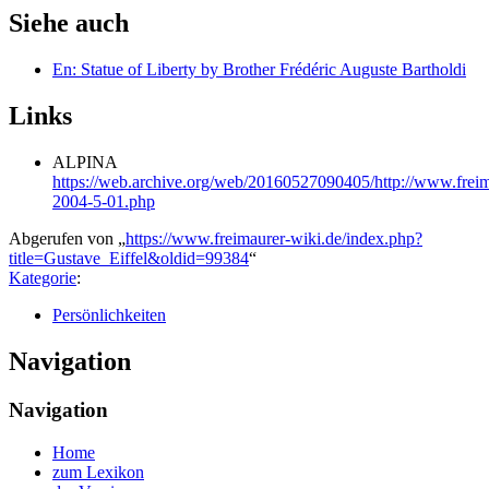
Siehe auch
En: Statue of Liberty by Brother Frédéric Auguste Bartholdi
Links
ALPINA
https://web.archive.org/web/20160527090405/http://www.freimaur
2004-5-01.php
Abgerufen von „
https://www.freimaurer-wiki.de/index.php?
title=Gustave_Eiffel&oldid=99384
“
Kategorie
:
Persönlichkeiten
Navigation
Navigation
Home
zum Lexikon