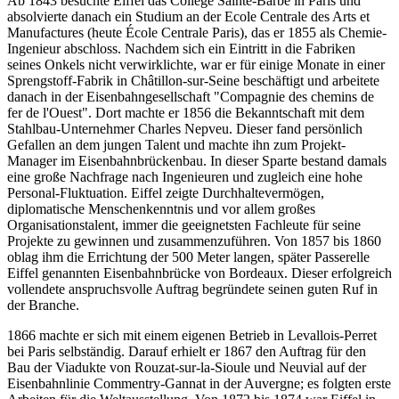
Ab 1843 besuchte Eiffel das Collège Sainte-Barbe in Paris und
absolvierte danach ein Studium an der Ecole Centrale des Arts et
Manufactures (heute École Centrale Paris), das er 1855 als Chemie-
Ingenieur abschloss. Nachdem sich ein Eintritt in die Fabriken
seines Onkels nicht verwirklichte, war er für einige Monate in einer
Sprengstoff-Fabrik in Châtillon-sur-Seine beschäftigt und arbeitete
danach in der Eisenbahngesellschaft "Compagnie des chemins de
fer de l'Ouest". Dort machte er 1856 die Bekanntschaft mit dem
Stahlbau-Unternehmer Charles Nepveu. Dieser fand persönlich
Gefallen an dem jungen Talent und machte ihn zum Projekt-
Manager im Eisenbahnbrückenbau. In dieser Sparte bestand damals
eine große Nachfrage nach Ingenieuren und zugleich eine hohe
Personal-Fluktuation. Eiffel zeigte Durchhaltevermögen,
diplomatische Menschenkenntnis und vor allem großes
Organisationstalent, immer die geeignetsten Fachleute für seine
Projekte zu gewinnen und zusammenzuführen. Von 1857 bis 1860
oblag ihm die Errichtung der 500 Meter langen, später Passerelle
Eiffel genannten Eisenbahnbrücke von Bordeaux. Dieser erfolgreich
vollendete anspruchsvolle Auftrag begründete seinen guten Ruf in
der Branche.
1866 machte er sich mit einem eigenen Betrieb in Levallois-Perret
bei Paris selbständig. Darauf erhielt er 1867 den Auftrag für den
Bau der Viadukte von Rouzat-sur-la-Sioule und Neuvial auf der
Eisenbahnlinie Commentry-Gannat in der Auvergne; es folgten erste