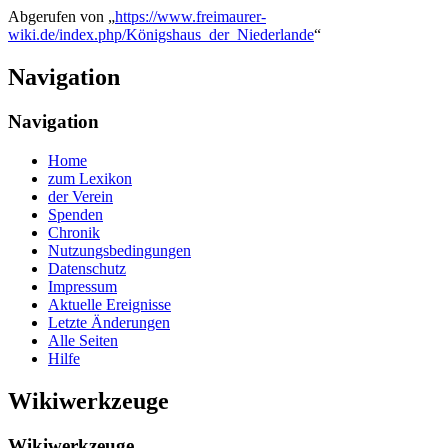
Abgerufen von „
https://www.freimaurer-
wiki.de/index.php/Königshaus_der_Niederlande
“
Navigation
Navigation
Home
zum Lexikon
der Verein
Spenden
Chronik
Nutzungsbedingungen
Datenschutz
Impressum
Aktuelle Ereignisse
Letzte Änderungen
Alle Seiten
Hilfe
Wikiwerkzeuge
Wikiwerkzeuge