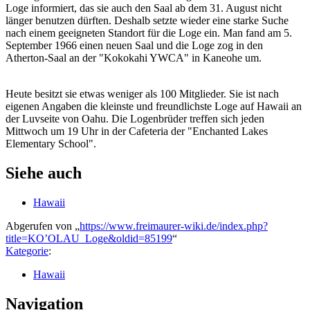
Loge informiert, das sie auch den Saal ab dem 31. August nicht
länger benutzen dürften. Deshalb setzte wieder eine starke Suche
nach einem geeigneten Standort für die Loge ein. Man fand am 5.
September 1966 einen neuen Saal und die Loge zog in den
Atherton-Saal an der "Kokokahi YWCA" in Kaneohe um.
Heute besitzt sie etwas weniger als 100 Mitglieder. Sie ist nach
eigenen Angaben die kleinste und freundlichste Loge auf Hawaii an
der Luvseite von Oahu. Die Logenbrüder treffen sich jeden
Mittwoch um 19 Uhr in der Cafeteria der "Enchanted Lakes
Elementary School".
Siehe auch
Hawaii
Abgerufen von „
https://www.freimaurer-wiki.de/index.php?
title=KO’OLAU_Loge&oldid=85199
“
Kategorie
:
Hawaii
Navigation