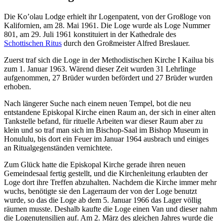
Die Ko’olau Lodge erhielt ihr Logenpatent, von der Großloge von
Kalifornien, am 28. Mai 1961. Die Loge wurde als Loge Nummer
801, am 29. Juli 1961 konstituiert in der Kathedrale des
Schottischen Ritus
durch den Großmeister Alfred Breslauer.
Zuerst traf sich die Loge in der Methodistischen Kirche I Kailua bis
zum 1. Januar 1963. Wärend dieser Zeit wurden 31 Lehrlinge
aufgenommen, 27 Brüder wurden befördert und 27 Brüder wurden
erhoben.
Nach längerer Suche nach einem neuen Tempel, bot die neu
entstandene Episkopal Kirche einen Raum an, der sich in einer alten
Tankstelle befand, für rituelle Arbeiten war dieser Raum aber zu
klein und so traf man sich im Bischop-Saal im Bishop Museum in
Honululu, bis dort ein Feuer im Januar 1964 ausbrach und einiges
an Ritualgegenständen vernichtete.
Zum Glück hatte die Episkopal Kirche gerade ihren neuen
Gemeindesaal fertig gestellt, und die Kirchenleitung erlaubten der
Loge dort ihre Treffen abzuhalten. Nachdem die Kirche immer mehr
wuchs, benötigte sie den Lagerraum der von der Loge benutzt
wurde, so das die Loge ab dem 5. Januar 1966 das Lager völlig
räumen musste. Deshalb kaufte die Loge einen Van und dieser nahm
die Logenutensilien auf. Am 2. März des gleichen Jahres wurde die