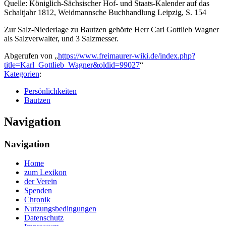
Quelle: Königlich-Sächsischer Hof- und Staats-Kalender auf das
Schaltjahr 1812, Weidmannsche Buchhandlung Leipzig, S. 154
Zur Salz-Niederlage zu Bautzen gehörte Herr Carl Gottlieb Wagner
als Salzverwalter, und 3 Salzmesser.
Abgerufen von „
https://www.freimaurer-wiki.de/index.php?
title=Karl_Gottlieb_Wagner&oldid=99027
“
Kategorien
:
Persönlichkeiten
Bautzen
Navigation
Navigation
Home
zum Lexikon
der Verein
Spenden
Chronik
Nutzungsbedingungen
Datenschutz