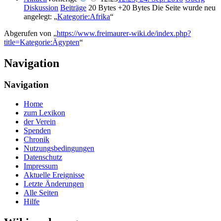
Diskussion
Beiträge
‎
20 Bytes
+20 Bytes
‎
Die Seite wurde neu
angelegt: „
Kategorie:Afrika
“
Abgerufen von „
https://www.freimaurer-wiki.de/index.php?
title=Kategorie:Ägypten
“
Navigation
Navigation
Home
zum Lexikon
der Verein
Spenden
Chronik
Nutzungsbedingungen
Datenschutz
Impressum
Aktuelle Ereignisse
Letzte Änderungen
Alle Seiten
Hilfe