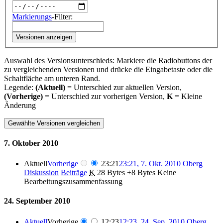
Markierungs
-Filter:
Versionen anzeigen
Auswahl des Versionsunterschieds: Markiere die Radiobuttons der
zu vergleichenden Versionen und drücke die Eingabetaste oder die
Schaltfläche am unteren Rand.
Legende:
(Aktuell)
= Unterschied zur aktuellen Version,
(Vorherige)
= Unterschied zur vorherigen Version,
K
= Kleine
Änderung
7. Oktober 2010
Aktuell
Vorherige
23:21
23:21, 7. Okt. 2010
‎
Oberg
Diskussion
Beiträge
‎
K
28 Bytes
+8 Bytes
‎
Keine
Bearbeitungszusammenfassung
24. September 2010
Aktuell
Vorherige
12:23
12:23, 24. Sep. 2010
‎
Oberg