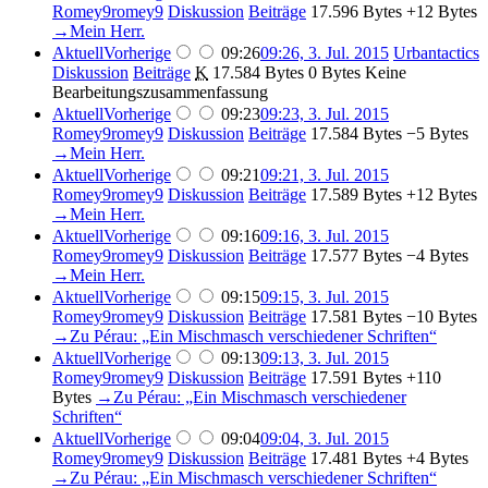
Romey9romey9
Diskussion
Beiträge
‎
17.596 Bytes
+12 Bytes
→‎Mein Herr.
Aktuell
Vorherige
09:26
09:26, 3. Jul. 2015
‎
Urbantactics
Diskussion
Beiträge
‎
K
17.584 Bytes
0 Bytes
‎
Keine
Bearbeitungszusammenfassung
Aktuell
Vorherige
09:23
09:23, 3. Jul. 2015
Romey9romey9
Diskussion
Beiträge
‎
17.584 Bytes
−5 Bytes
→‎Mein Herr.
Aktuell
Vorherige
09:21
09:21, 3. Jul. 2015
Romey9romey9
Diskussion
Beiträge
‎
17.589 Bytes
+12 Bytes
→‎Mein Herr.
Aktuell
Vorherige
09:16
09:16, 3. Jul. 2015
Romey9romey9
Diskussion
Beiträge
‎
17.577 Bytes
−4 Bytes
→‎Mein Herr.
Aktuell
Vorherige
09:15
09:15, 3. Jul. 2015
Romey9romey9
Diskussion
Beiträge
‎
17.581 Bytes
−10 Bytes
→‎Zu Pérau: „Ein Mischmasch verschiedener Schriften“
Aktuell
Vorherige
09:13
09:13, 3. Jul. 2015
Romey9romey9
Diskussion
Beiträge
‎
17.591 Bytes
+110
Bytes
‎
→‎Zu Pérau: „Ein Mischmasch verschiedener
Schriften“
Aktuell
Vorherige
09:04
09:04, 3. Jul. 2015
Romey9romey9
Diskussion
Beiträge
‎
17.481 Bytes
+4 Bytes
→‎Zu Pérau: „Ein Mischmasch verschiedener Schriften“