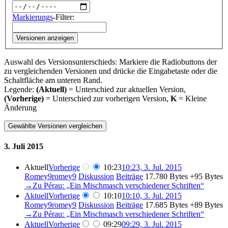
Markierungs
-Filter:
Versionen anzeigen
Auswahl des Versionsunterschieds: Markiere die Radiobuttons der
zu vergleichenden Versionen und drücke die Eingabetaste oder die
Schaltfläche am unteren Rand.
Legende:
(Aktuell)
= Unterschied zur aktuellen Version,
(Vorherige)
= Unterschied zur vorherigen Version,
K
= Kleine
Änderung
3. Juli 2015
Aktuell
Vorherige
10:23
10:23, 3. Jul. 2015
Romey9romey9
Diskussion
Beiträge
‎
17.780 Bytes
+95 Bytes
→‎Zu Pérau: „Ein Mischmasch verschiedener Schriften“
Aktuell
Vorherige
10:10
10:10, 3. Jul. 2015
Romey9romey9
Diskussion
Beiträge
‎
17.685 Bytes
+89 Bytes
→‎Zu Pérau: „Ein Mischmasch verschiedener Schriften“
Aktuell
Vorherige
09:29
09:29, 3. Jul. 2015