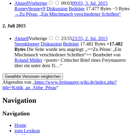
Aktuell
Vorherige
09:03
09:03, 3. Jul. 2015
Romey9romey9
Diskussion
Beiträge
‎
17.477 Bytes
−5 Bytes
→‎Zu Pérau: „Ein Mischmasch verschiedener Schriften“
2. Juli 2015
Aktuell
Vorherige
23:55
23:55, 2. Jul. 2015
Steenklopper
Diskussion
Beiträge
‎
17.482 Bytes
+17.482
Bytes
‎
Die Seite wurde neu angelegt: „==Zu Pérau: „Ein
Mischmasch verschiedener Schriften“== Bearbeitet von
Roland Müller
<poem> Critischer Brief eines Freymaurers
über ein unter dem Ti…“
Abgerufen von „
https://www.freimaurer-wiki.de/index.php?
title=Kritik_an_Abbe_Pérau
“
Navigation
Navigation
Home
zum Lexikon