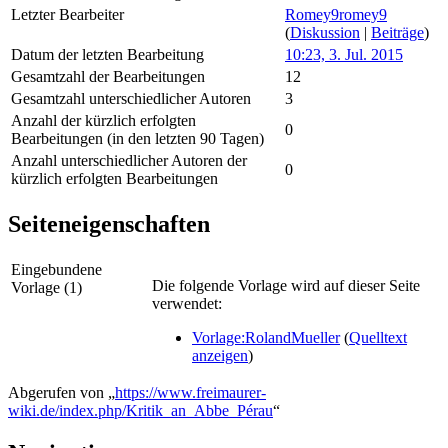
Letzter Bearbeiter
Romey9romey9
(
Diskussion
|
Beiträge
)
Datum der letzten Bearbeitung
10:23, 3. Jul. 2015
Gesamtzahl der Bearbeitungen
12
Gesamtzahl unterschiedlicher Autoren
3
Anzahl der kürzlich erfolgten
0
Bearbeitungen (in den letzten 90 Tagen)
Anzahl unterschiedlicher Autoren der
0
kürzlich erfolgten Bearbeitungen
Seiteneigenschaften
Eingebundene
Die folgende Vorlage wird auf dieser Seite
Vorlage (1)
verwendet:
Vorlage:RolandMueller
(
Quelltext
anzeigen
)
Abgerufen von „
https://www.freimaurer-
wiki.de/index.php/Kritik_an_Abbe_Pérau
“