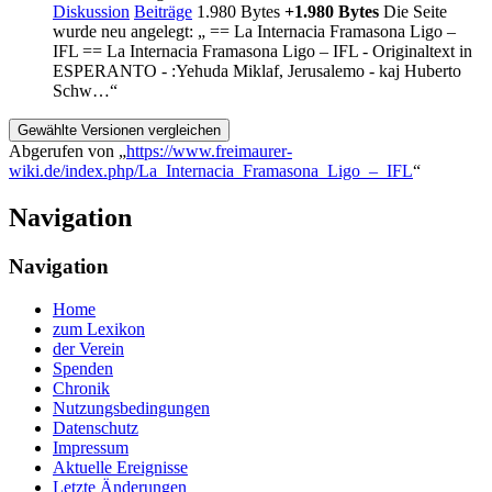
Diskussion
Beiträge
‎
1.980 Bytes
+1.980 Bytes
‎
Die Seite
wurde neu angelegt: „ == La Internacia Framasona Ligo –
IFL == La Internacia Framasona Ligo – IFL - Originaltext in
ESPERANTO - :Yehuda Miklaf, Jerusalemo - kaj Huberto
Schw…“
Abgerufen von „
https://www.freimaurer-
wiki.de/index.php/La_Internacia_Framasona_Ligo_–_IFL
“
Navigation
Navigation
Home
zum Lexikon
der Verein
Spenden
Chronik
Nutzungsbedingungen
Datenschutz
Impressum
Aktuelle Ereignisse
Letzte Änderungen