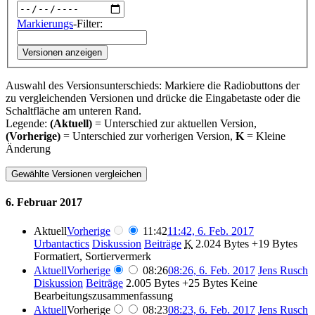
Markierungs
-Filter:
Versionen anzeigen
Auswahl des Versionsunterschieds: Markiere die Radiobuttons der
zu vergleichenden Versionen und drücke die Eingabetaste oder die
Schaltfläche am unteren Rand.
Legende:
(Aktuell)
= Unterschied zur aktuellen Version,
(Vorherige)
= Unterschied zur vorherigen Version,
K
= Kleine
Änderung
6. Februar 2017
Aktuell
Vorherige
11:42
11:42, 6. Feb. 2017
Urbantactics
Diskussion
Beiträge
‎
K
2.024 Bytes
+19 Bytes
Formatiert, Sortiervermerk
Aktuell
Vorherige
08:26
08:26, 6. Feb. 2017
‎
Jens Rusch
Diskussion
Beiträge
‎
2.005 Bytes
+25 Bytes
‎
Keine
Bearbeitungszusammenfassung
Aktuell
Vorherige
08:23
08:23, 6. Feb. 2017
‎
Jens Rusch