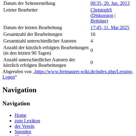
Datum der Seitenerstellung
00:35, 20. Jan. 2013
Letzter Bearbeiter
ChristophS
(
Diskussion
|
Beiträge
)
Datum der letzten Bearbeitung
17:45, 11. Mai 2025
Gesamtzahl der Bearbeitungen
16
Gesamtzahl unterschiedlicher Autoren
4
Anzahl der kürzlich erfolgten Bearbeitungen
0
(in den letzten 90 Tagen)
Anzahl unterschiedlicher Autoren der
0
kürzlich erfolgten Bearbeitungen
Abgerufen von „
https://www.freimaurer-wiki.de/index.php/Lessing-
Logen
“
Navigation
Navigation
Home
zum Lexikon
der Verein
Spenden