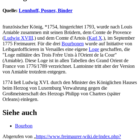
Quelle:
Lennhoff, Posner, Binder
französischer König, *1754, hingerichtet 1793, wurde nach Louis
Amiable zusammen mit seinen Brüdern, dem Comte de Provence
(
Ludwig XVIII
.) und dem Comte d'Artois (
Karl X
.), im September
1775 Freimaurer. Für die drei
Bourbonen
wurde auf Initiative von
Leibgardofficieren in Versailles eine eigene
Loge
geschaffen, die
"Loge militäire des Trois Frére Unis à l'Orient de la Cour"
(Amiable). Diese Loge ist in allen Tabellen des Grand Orient de
France von 1776/1789 verzeichnet. Lantoinne tritt aber der Version
von Amiable trotzdem entgegen.
1774 ließ Ludwig XVI. durch den Minister des Königlichen Hauses
beim Herzog von Luxemburg Verwahrung gegen die
Großmeisterschaft des Herzogs Philipp von Chartres (später
Orleans) einlegen.
Siehe auch
Bourbon
Abgerufen von „
https://www.freimaurer-wiki.de/index.php?