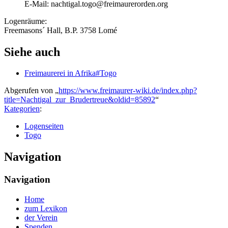
E-Mail: nachtigal.togo@freimaurerorden.org
Logenräume:
Freemasons´ Hall, B.P. 3758 Lomé
Siehe auch
Freimaurerei in Afrika#Togo
Abgerufen von „
https://www.freimaurer-wiki.de/index.php?
title=Nachtigal_zur_Brudertreue&oldid=85892
“
Kategorien
:
Logenseiten
Togo
Navigation
Navigation
Home
zum Lexikon
der Verein
Spenden