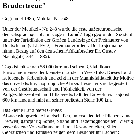
Brudertreue"
Gegründet 1985, Matrikel Nr. 248
Unter der Matrikel - Nr. 248 wurde die erste außereuropäische,
deutschsprachige Johannisloge in Lomé / Togo gegründet. Sie steht
unter der Jurisdiktion der Großen Landesloge der Freimaurer von
Deutschland (GLL FvD) - Freimaurerorden-. Der Logenname
nimmt Bezug auf den deutschen Afrikaforscher Dr. Gustav
Nachtigal (1834 - 1885).
Togo ist mit seinen 56.000 km² und seinen 3,5 Millionen
Einwohnern eines der kleinsten Länder in Westafrika. Dieses Land
ist lebendig, farbenfroh und zeigt in der Mannigfaltigkeit der Motive
das unverfälschte, ursprüngliche Afrika. Besucher sind begeistert
von der Gastfreundschaft und Fröhlichkeit, von der
Aufgeschlossenheit und Hilfsbereitschaft der Einwohner. Togo ist
600 km lang und mißt an seiner breitesten Stelle 100 km.
Das kleine Land bietet Großes:
Abwechslungsreiche Landschaften, unterschiedliche Pflanzen- und
Tierwelt, ganzjährig Sonne, Strand und Bademöglichkeiten. Vierzig
verschiedene Volksstämme mit ihren Besonderheiten, Sitten,
Gebräuchen und Ritualen zeigen dem Besucher ihr Lächeln: