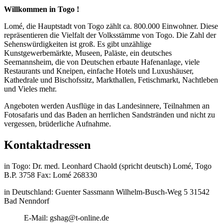
Willkommen in Togo !
Lomé, die Hauptstadt von Togo zählt ca. 800.000 Einwohner. Diese
repräsentieren die Vielfalt der Volksstämme von Togo. Die Zahl der
Sehenswürdigkeiten ist groß. Es gibt unzählige
Kunstgewerbemärkte, Museen, Paläste, ein deutsches
Seemannsheim, die von Deutschen erbaute Hafenanlage, viele
Restaurants und Kneipen, einfache Hotels und Luxushäuser,
Kathedrale und Bischofssitz, Markthallen, Fetischmarkt, Nachtleben
und Vieles mehr.
Angeboten werden Ausflüge in das Landesinnere, Teilnahmen an
Fotosafaris und das Baden an herrlichen Sandstränden und nicht zu
vergessen, brüderliche Aufnahme.
Kontaktadressen
in Togo: Dr. med. Leonhard Chaold (spricht deutsch) Lomé, Togo
B.P. 3758 Fax: Lomé 268330
in Deutschland: Guenter Sassmann Wilhelm-Busch-Weg 5 31542
Bad Nenndorf
E-Mail: gshag@t-online.de