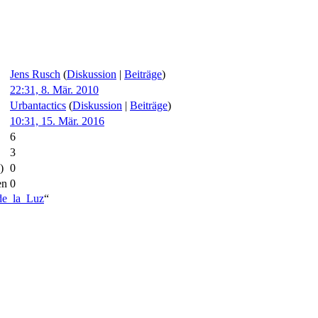
Jens Rusch
(
Diskussion
|
Beiträge
)
22:31, 8. Mär. 2010
Urbantactics
(
Diskussion
|
Beiträge
)
10:31, 15. Mär. 2016
6
3
)
0
en
0
_de_la_Luz
“