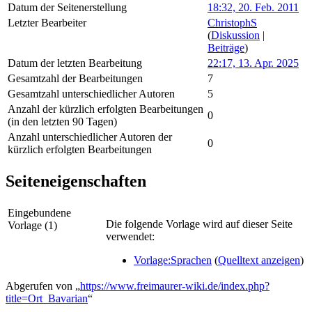
Datum der Seitenerstellung
18:32, 20. Feb. 2011
Letzter Bearbeiter
ChristophS
(
Diskussion
|
Beiträge
)
Datum der letzten Bearbeitung
22:17, 13. Apr. 2025
Gesamtzahl der Bearbeitungen
7
Gesamtzahl unterschiedlicher Autoren
5
Anzahl der kürzlich erfolgten Bearbeitungen
0
(in den letzten 90 Tagen)
Anzahl unterschiedlicher Autoren der
0
kürzlich erfolgten Bearbeitungen
Seiteneigenschaften
Eingebundene
Die folgende Vorlage wird auf dieser Seite
Vorlage (1)
verwendet:
Vorlage:Sprachen
(
Quelltext anzeigen
)
Abgerufen von „
https://www.freimaurer-wiki.de/index.php?
title=Ort_Bavarian
“