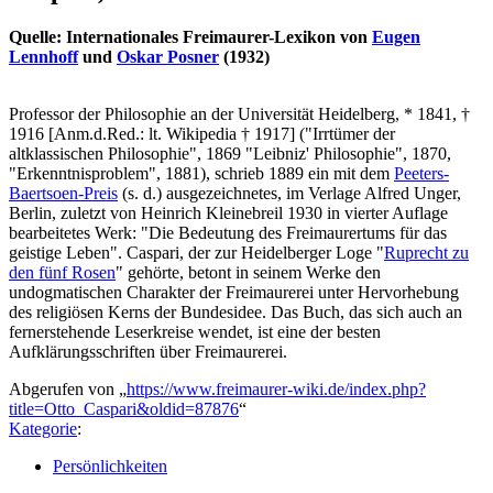
Quelle: Internationales Freimaurer-Lexikon von
Eugen
Lennhoff
und
Oskar Posner
(1932)
Professor der Philosophie an der Universität Heidelberg, * 1841, †
1916 [Anm.d.Red.: lt. Wikipedia † 1917] ("Irrtümer der
altklassischen Philosophie", 1869 "Leibniz' Philosophie", 1870,
"Erkenntnisproblem", 1881), schrieb 1889 ein mit dem
Peeters-
Baertsoen-Preis
(s. d.) ausgezeichnetes, im Verlage Alfred Unger,
Berlin, zuletzt von Heinrich Kleinebreil 1930 in vierter Auflage
bearbeitetes Werk: "Die Bedeutung des Freimaurertums für das
geistige Leben". Caspari, der zur Heidelberger Loge "
Ruprecht zu
den fünf Rosen
" gehörte, betont in seinem Werke den
undogmatischen Charakter der Freimaurerei unter Hervorhebung
des religiösen Kerns der Bundesidee. Das Buch, das sich auch an
fernerstehende Leserkreise wendet, ist eine der besten
Aufklärungsschriften über Freimaurerei.
Abgerufen von „
https://www.freimaurer-wiki.de/index.php?
title=Otto_Caspari&oldid=87876
“
Kategorie
:
Persönlichkeiten