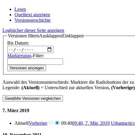
Lesen
Quelltext anzeigen
Versionsgeschichte
Logbücher dieser Seite anzeigen
Versionen filtern
Ausklappen
Einklappen
Bis Datum:
Markierungs
-Filter:
Versionen anzeigen
Auswahl des Versionsunterschieds: Markiere die Radiobuttons der zu
Legende:
(Aktuell)
= Unterschied zur aktuellen Version,
(Vorherige)
7. März 2019
Aktuell
Vorherige
09:40
09:40, 7. Mär. 2019
‎
Urbantactics
10. November 2011