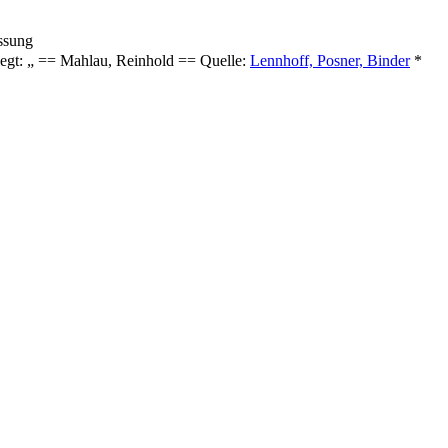
ssung
legt: „ == Mahlau, Reinhold == Quelle:
Lennhoff, Posner, Binder
*