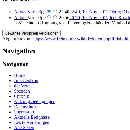
Aktuell
Vorherige
22:40
22:40, 10. Nov. 2011
‎
Oberg
Dis
Aktuell
Vorherige
20:56
20:56, 10. Nov. 2011
‎
Jens Rusch
1851, lebte in Homburg v. d. E. Verlagsbuchhändler. Mitglied 
Abgerufen von „
https://www.freimaurer-wiki.de/index.php/Reinhol
Navigation
Navigation
Home
zum Lexikon
der Verein
Spenden
Chronik
Nutzungsbedingungen
Datenschutz
Impressum
Aktuelle Ereignisse
Letzte Änderungen
Alle Seiten