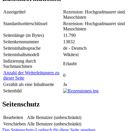
Anzeigetitel
Rezension: Hochgradmaurer sind
Masochisten
Standardsortierschlüssel
Rezension: Hochgradmaurer sind
Masochisten
Seitenlänge (in Bytes)
11.790
Seitenkennnummer
13832
Seiteninhaltssprache
de - Deutsch
Seiteninhaltsmodell
Wikitext
Indizierung durch
Erlaubt
Suchmaschinen
Anzahl der Weiterleitungen zu
0
dieser Seite
Gezählt als eine Inhaltsseite
Ja
Seitenbild
Seitenschutz
Bearbeiten
Alle Benutzer (unbeschränkt)
Verschieben
Alle Benutzer (unbeschränkt)
Das Seitenschutz-Logbuch für diese Seite ansehen.