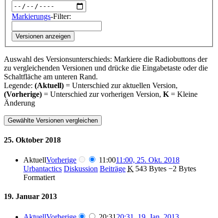
Markierungs
-Filter:
Versionen anzeigen
Auswahl des Versionsunterschieds: Markiere die Radiobuttons der
zu vergleichenden Versionen und drücke die Eingabetaste oder die
Schaltfläche am unteren Rand.
Legende:
(Aktuell)
= Unterschied zur aktuellen Version,
(Vorherige)
= Unterschied zur vorherigen Version,
K
= Kleine
Änderung
25. Oktober 2018
Aktuell
Vorherige
11:00
11:00, 25. Okt. 2018
Urbantactics
Diskussion
Beiträge
‎
K
543 Bytes
−2 Bytes
Formatiert
19. Januar 2013
Aktuell
Vorherige
20:31
20:31, 19. Jan. 2013