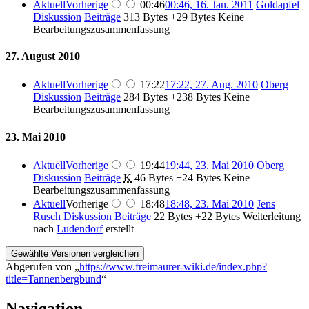
Aktuell
Vorherige
00:46
00:46, 16. Jan. 2011
‎
Goldapfel
Diskussion
Beiträge
‎
313 Bytes
+29 Bytes
‎
Keine
Bearbeitungszusammenfassung
27. August 2010
Aktuell
Vorherige
17:22
17:22, 27. Aug. 2010
‎
Oberg
Diskussion
Beiträge
‎
284 Bytes
+238 Bytes
‎
Keine
Bearbeitungszusammenfassung
23. Mai 2010
Aktuell
Vorherige
19:44
19:44, 23. Mai 2010
‎
Oberg
Diskussion
Beiträge
‎
K
46 Bytes
+24 Bytes
‎
Keine
Bearbeitungszusammenfassung
Aktuell
Vorherige
18:48
18:48, 23. Mai 2010
‎
Jens
Rusch
Diskussion
Beiträge
‎
22 Bytes
+22 Bytes
‎
Weiterleitung
nach
Ludendorf
erstellt
Abgerufen von „
https://www.freimaurer-wiki.de/index.php?
title=Tannenbergbund
“
Navigation