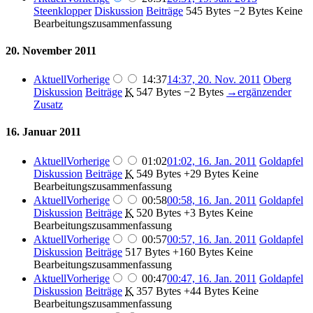
Steenklopper
Diskussion
Beiträge
‎
545 Bytes
−2 Bytes
‎
Keine
Bearbeitungszusammenfassung
20. November 2011
Aktuell
Vorherige
14:37
14:37, 20. Nov. 2011
‎
Oberg
Diskussion
Beiträge
‎
K
547 Bytes
−2 Bytes
‎
→‎ergänzender
Zusatz
16. Januar 2011
Aktuell
Vorherige
01:02
01:02, 16. Jan. 2011
‎
Goldapfel
Diskussion
Beiträge
‎
K
549 Bytes
+29 Bytes
‎
Keine
Bearbeitungszusammenfassung
Aktuell
Vorherige
00:58
00:58, 16. Jan. 2011
‎
Goldapfel
Diskussion
Beiträge
‎
K
520 Bytes
+3 Bytes
‎
Keine
Bearbeitungszusammenfassung
Aktuell
Vorherige
00:57
00:57, 16. Jan. 2011
‎
Goldapfel
Diskussion
Beiträge
‎
517 Bytes
+160 Bytes
‎
Keine
Bearbeitungszusammenfassung
Aktuell
Vorherige
00:47
00:47, 16. Jan. 2011
‎
Goldapfel
Diskussion
Beiträge
‎
K
357 Bytes
+44 Bytes
‎
Keine
Bearbeitungszusammenfassung