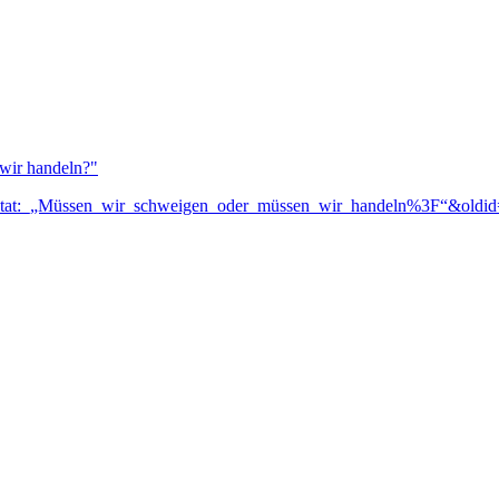
wir handeln?"
Traktat:_„Müssen_wir_schweigen_oder_müssen_wir_handeln%3F“&oldi