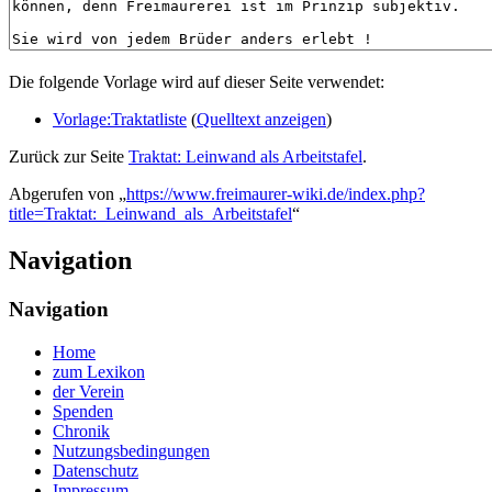
Die folgende Vorlage wird auf dieser Seite verwendet:
Vorlage:Traktatliste
(
Quelltext anzeigen
)
Zurück zur Seite
Traktat: Leinwand als Arbeitstafel
.
Abgerufen von „
https://www.freimaurer-wiki.de/index.php?
title=Traktat:_Leinwand_als_Arbeitstafel
“
Navigation
Navigation
Home
zum Lexikon
der Verein
Spenden
Chronik
Nutzungsbedingungen
Datenschutz
Impressum