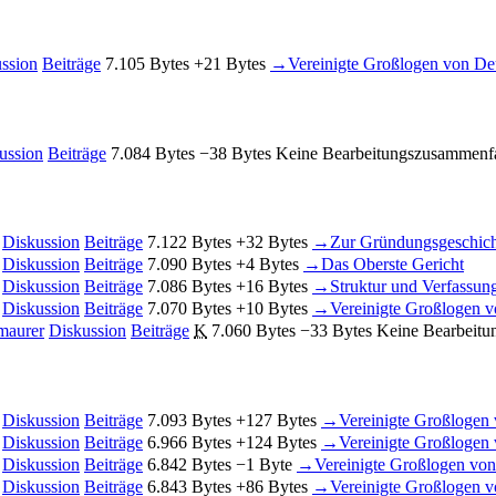
ssion
Beiträge
‎
7.105 Bytes
+21 Bytes
‎
→‎Vereinigte Großlogen von D
ussion
Beiträge
‎
7.084 Bytes
−38 Bytes
‎
Keine Bearbeitungszusammenf
Diskussion
Beiträge
‎
7.122 Bytes
+32 Bytes
‎
→‎Zur Gründungsgeschic
Diskussion
Beiträge
‎
7.090 Bytes
+4 Bytes
‎
→‎Das Oberste Gericht
Diskussion
Beiträge
‎
7.086 Bytes
+16 Bytes
‎
→‎Struktur und Verfassun
Diskussion
Beiträge
‎
7.070 Bytes
+10 Bytes
‎
→‎Vereinigte Großlogen 
maurer
Diskussion
Beiträge
‎
K
7.060 Bytes
−33 Bytes
‎
Keine Bearbeit
Diskussion
Beiträge
‎
7.093 Bytes
+127 Bytes
‎
→‎Vereinigte Großloge
Diskussion
Beiträge
‎
6.966 Bytes
+124 Bytes
‎
→‎Vereinigte Großloge
Diskussion
Beiträge
‎
6.842 Bytes
−1 Byte
‎
→‎Vereinigte Großlogen vo
Diskussion
Beiträge
‎
6.843 Bytes
+86 Bytes
‎
→‎Vereinigte Großlogen 