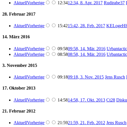
Aktuell
Vorherige
12:34
12:34, 8. Apr. 2017
‎
Rudirabe37
28. Februar 2017
Aktuell
Vorherige
15:42
15:42, 28. Feb. 2017
‎
KELogeH
14. März 2016
Aktuell
Vorherige
09:58
09:58, 14. Mär. 2016
‎
Urbantacti
Aktuell
Vorherige
08:58
08:58, 14. Mär. 2016
‎
Urbantacti
3. November 2015
Aktuell
Vorherige
09:18
09:18, 3. Nov. 2015
‎
Jens Rusch
17. Oktober 2013
Aktuell
Vorherige
14:58
14:58, 17. Okt. 2013
‎
Ct28
Disku
21. Februar 2012
Aktuell
Vorherige
21:59
21:59, 21. Feb. 2012
‎
Jens Rusch