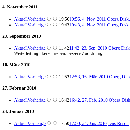
4. November 2011
Aktuell
Vorherige
19:56
19:56, 4. Nov. 2011
‎
Oberg
Disku
Aktuell
Vorherige
19:43
19:43, 4. Nov. 2011
‎
Oberg
Disku
23. September 2010
Aktuell
Vorherige
11:42
11:42, 23. Sep. 2010
‎
Oberg
Disk
Weiterleitung überschrieben: bessere Zuordnung
16. März 2010
Aktuell
Vorherige
12:53
12:53, 16. Mär. 2010
‎
Oberg
Disk
27. Februar 2010
Aktuell
Vorherige
16:42
16:42, 27. Feb. 2010
‎
Oberg
Disk
24. Januar 2010
Aktuell
Vorherige
17:50
17:50, 24. Jan. 2010
‎
Jens Rusch