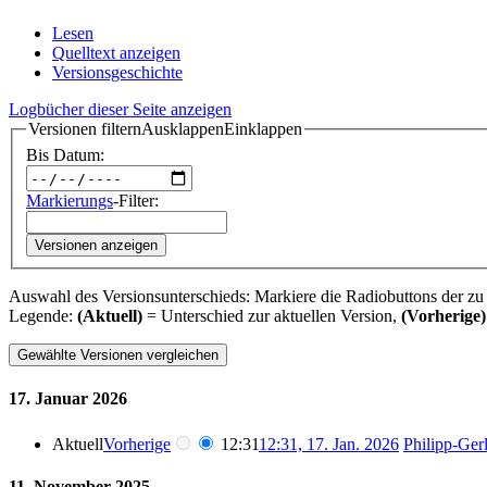
Lesen
Quelltext anzeigen
Versionsgeschichte
Logbücher dieser Seite anzeigen
Versionen filtern
Ausklappen
Einklappen
Bis Datum:
Markierungs
-Filter:
Versionen anzeigen
Auswahl des Versionsunterschieds: Markiere die Radiobuttons der zu
Legende:
(Aktuell)
= Unterschied zur aktuellen Version,
(Vorherige)
17. Januar 2026
Aktuell
Vorherige
12:31
12:31, 17. Jan. 2026
‎
Philipp-Ger
11. November 2025