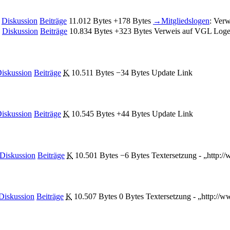
Diskussion
Beiträge
‎
11.012 Bytes
+178 Bytes
‎
→‎Mitgliedslogen
:
Verw
Diskussion
Beiträge
‎
10.834 Bytes
+323 Bytes
‎
Verweis auf VGL Loge
iskussion
Beiträge
‎
K
10.511 Bytes
−34 Bytes
‎
Update Link
iskussion
Beiträge
‎
K
10.545 Bytes
+44 Bytes
‎
Update Link
Diskussion
Beiträge
‎
K
10.501 Bytes
−6 Bytes
‎
Textersetzung - „http:/
Diskussion
Beiträge
‎
K
10.507 Bytes
0 Bytes
‎
Textersetzung - „http://