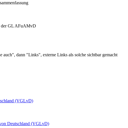
usammenfassung
nk der GL AFuAMvD
he auch", dann "Links", externe Links als solche sichtbar gemacht
utschland (VGLvD)
 von Deutschland (VGLvD)