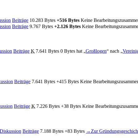
ssion
Beiträge
‎
10.283 Bytes
+516 Bytes
‎
Keine Bearbeitungszusamme
ssion
Beiträge
‎
9.767 Bytes
+2.126 Bytes
‎
Keine Bearbeitungszusamme
ussion
Beiträge
‎
K
7.641 Bytes
0 Bytes
‎
hat „
Großlogen
“ nach „
Vereini
ussion
Beiträge
‎
7.641 Bytes
+415 Bytes
‎
Keine Bearbeitungszusamme
ussion
Beiträge
‎
K
7.226 Bytes
+38 Bytes
‎
Keine Bearbeitungszusamm
Diskussion
Beiträge
‎
7.188 Bytes
+83 Bytes
‎
→‎Zur Gründungsgeschic