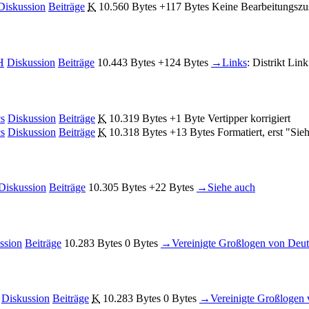
Diskussion
Beiträge
‎
K
10.560 Bytes
+117 Bytes
‎
Keine Bearbeitungsz
H
Diskussion
Beiträge
‎
10.443 Bytes
+124 Bytes
‎
→‎Links
:
Distrikt Li
cs
Diskussion
Beiträge
‎
K
10.319 Bytes
+1 Byte
‎
Vertipper korrigiert
cs
Diskussion
Beiträge
‎
K
10.318 Bytes
+13 Bytes
‎
Formatiert, erst "Sie
Diskussion
Beiträge
‎
10.305 Bytes
+22 Bytes
‎
→‎Siehe auch
ssion
Beiträge
‎
10.283 Bytes
0 Bytes
‎
→‎Vereinigte Großlogen von De
Diskussion
Beiträge
‎
K
10.283 Bytes
0 Bytes
‎
→‎Vereinigte Großlogen