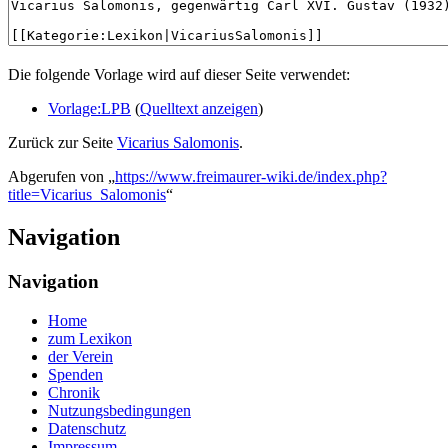
Die folgende Vorlage wird auf dieser Seite verwendet:
Vorlage:LPB
(
Quelltext anzeigen
)
Zurück zur Seite
Vicarius Salomonis
.
Abgerufen von „
https://www.freimaurer-wiki.de/index.php?
title=Vicarius_Salomonis
“
Navigation
Navigation
Home
zum Lexikon
der Verein
Spenden
Chronik
Nutzungsbedingungen
Datenschutz
Impressum