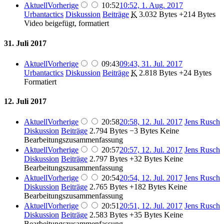
Aktuell
Vorherige
10:52
10:52, 1. Aug. 2017
Urbantactics
Diskussion
Beiträge
‎
K
3.032 Bytes
+214 Bytes
Video beigefügt, formatiert
31. Juli 2017
Aktuell
Vorherige
09:43
09:43, 31. Jul. 2017
Urbantactics
Diskussion
Beiträge
‎
K
2.818 Bytes
+24 Bytes
Formatiert
12. Juli 2017
Aktuell
Vorherige
20:58
20:58, 12. Jul. 2017
‎
Jens Rusch
Diskussion
Beiträge
‎
2.794 Bytes
−3 Bytes
‎
Keine
Bearbeitungszusammenfassung
Aktuell
Vorherige
20:57
20:57, 12. Jul. 2017
‎
Jens Rusch
Diskussion
Beiträge
‎
2.797 Bytes
+32 Bytes
‎
Keine
Bearbeitungszusammenfassung
Aktuell
Vorherige
20:54
20:54, 12. Jul. 2017
‎
Jens Rusch
Diskussion
Beiträge
‎
2.765 Bytes
+182 Bytes
‎
Keine
Bearbeitungszusammenfassung
Aktuell
Vorherige
20:51
20:51, 12. Jul. 2017
‎
Jens Rusch
Diskussion
Beiträge
‎
2.583 Bytes
+35 Bytes
‎
Keine
Bearbeitungszusammenfassung