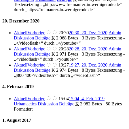
Textersetzung - „http://www.freimaurer-in-wernigerode.de“
durch „https://freimaurer-in-wernigerode.de“
20. Dezember 2020
Aktuell
Vorherige
20:30
20:30, 20. Dez. 2020
‎
Admin
Diskussion
Beiträge
‎
K
2.968 Bytes
−3 Bytes
‎
Textersetzung -
„</videoflash>“ durch „</youtube>“
Aktuell
Vorherige
20:28
20:28, 20. Dez. 2020
‎
Admin
Diskussion
Beiträge
‎
K
2.971 Bytes
−3 Bytes
‎
Textersetzung -
„<videoflash>“ durch „<youtube>“
Aktuell
Vorherige
19:27
19:27, 20. Dez. 2020
‎
Admin
Diskussion
Beiträge
‎
K
2.974 Bytes
−8 Bytes
‎
Textersetzung -
„|800|400</videoflash>“ durch „</videoflash>“
4. Februar 2019
Aktuell
Vorherige
15:04
15:04, 4. Feb. 2019
Urbantactics
Diskussion
Beiträge
‎
K
2.982 Bytes
−50 Bytes
Formatiert
1. August 2017