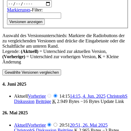
Markierungs
-Filter:
Versionen anzeigen
Auswahl des Versionsunterschieds: Markiere die Radiobuttons der
zu vergleichenden Versionen und drücke die Eingabetaste oder die
Schaltfläche am unteren Rand.
Legende:
(Aktuell)
= Unterschied zur aktuellen Version,
(Vorherige)
= Unterschied zur vorherigen Version,
K
= Kleine
Änderung
4. Juni 2025
Aktuell
Vorherige
14:15
14:15, 4. Jun. 2025
‎
ChristophS
Diskussion
Beiträge
‎
K
2.949 Bytes
−16 Bytes
‎
Update Link
26. Mai 2025
Aktuell
Vorherige
20:51
20:51, 26. Mai 2025
ChristophS
Diskussion
Beiträge
‎
K
2.965 Bytes
−3 Bytes