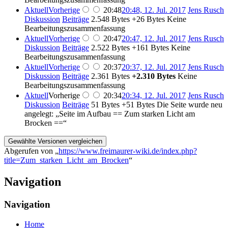
Aktuell
Vorherige
20:48
20:48, 12. Jul. 2017
‎
Jens Rusch
Diskussion
Beiträge
‎
2.548 Bytes
+26 Bytes
‎
Keine
Bearbeitungszusammenfassung
Aktuell
Vorherige
20:47
20:47, 12. Jul. 2017
‎
Jens Rusch
Diskussion
Beiträge
‎
2.522 Bytes
+161 Bytes
‎
Keine
Bearbeitungszusammenfassung
Aktuell
Vorherige
20:37
20:37, 12. Jul. 2017
‎
Jens Rusch
Diskussion
Beiträge
‎
2.361 Bytes
+2.310 Bytes
‎
Keine
Bearbeitungszusammenfassung
Aktuell
Vorherige
20:34
20:34, 12. Jul. 2017
‎
Jens Rusch
Diskussion
Beiträge
‎
51 Bytes
+51 Bytes
‎
Die Seite wurde neu
angelegt: „Seite im Aufbau == Zum starken Licht am
Brocken ==“
Abgerufen von „
https://www.freimaurer-wiki.de/index.php?
title=Zum_starken_Licht_am_Brocken
“
Navigation
Navigation
Home