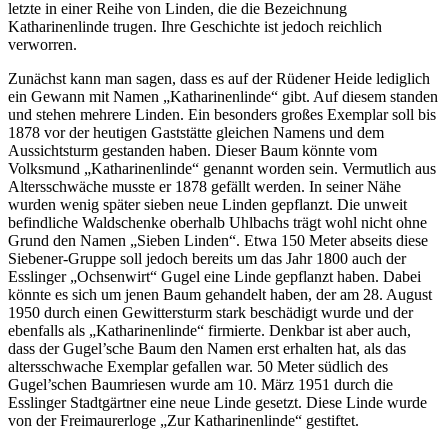
letzte in einer Reihe von Linden, die die Bezeichnung
Katharinenlinde trugen. Ihre Geschichte ist jedoch reichlich
verworren.
Zunächst kann man sagen, dass es auf der Rüdener Heide lediglich
ein Gewann mit Namen „Katharinenlinde“ gibt. Auf diesem standen
und stehen mehrere Linden. Ein besonders großes Exemplar soll bis
1878 vor der heutigen Gaststätte gleichen Namens und dem
Aussichtsturm gestanden haben. Dieser Baum könnte vom
Volksmund „Katharinenlinde“ genannt worden sein. Vermutlich aus
Altersschwäche musste er 1878 gefällt werden. In seiner Nähe
wurden wenig später sieben neue Linden gepflanzt. Die unweit
befindliche Waldschenke oberhalb Uhlbachs trägt wohl nicht ohne
Grund den Namen „Sieben Linden“. Etwa 150 Meter abseits diese
Siebener-Gruppe soll jedoch bereits um das Jahr 1800 auch der
Esslinger „Ochsenwirt“ Gugel eine Linde gepflanzt haben. Dabei
könnte es sich um jenen Baum gehandelt haben, der am 28. August
1950 durch einen Gewittersturm stark beschädigt wurde und der
ebenfalls als „Katharinenlinde“ firmierte. Denkbar ist aber auch,
dass der Gugel’sche Baum den Namen erst erhalten hat, als das
altersschwache Exemplar gefallen war. 50 Meter südlich des
Gugel’schen Baumriesen wurde am 10. März 1951 durch die
Esslinger Stadtgärtner eine neue Linde gesetzt. Diese Linde wurde
von der Freimaurerloge „Zur Katharinenlinde“ gestiftet.