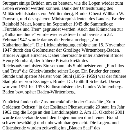
Stuttgart einige Brüder, um zu beraten, wie die Logen wieder zum
Leben erweckt werden können. Dank der Unterstützung des
Militärbefehlshabers von Württemberg, Bruder Oberst Willliam W.
Dawson, und des späteren Ministerpräsidenten des Landes, Bruder
Reinhold Maier, konnte im September 1945 die Sammelloge
„Furchtlos und Treu“ gegründet werden. Auch das Kränzchen zur
„Katharinenlinde“ wurde wieder aktiviert und bereits am 22.
Februar 1947 wurde daraus die Freimaurerloge „Zur
Katharinenlinde“. Die Lichteinbringung erfolgte am 15. November
1947 durch den Großmeister der Großloge Württemberg-Baden,
Bruder August Hirscher. Dabei überbrachte unter anderem Bruder
Henry Bernhard, der frühere Privatsekretär des
Reichsaußenministers Stresemann, als Stuhlmeister von „Furchtlos
und Treu“ die Glückwünsche seiner Loge. Ein Bruder der ersten
Stunde und spätere Meister vom Stuhl (1956–1959) war der frühere
Stadtpfarrer von Esslingen, Bruder Dr. Gotthilf Schenkel. Dieser
war von 1951 bis 1953 Kultusministers des Landes Württemberg-
Baden bzw. später Baden-Württemberg.
Zunächst fanden die Zusammenkünfte in der Gaststätte „Zum
Goldenen Ochsen“ in der Esslinger Pliensaustraße 29 statt. Im Jahr
1962 zog die Loge an den Landolinsplatz 2. Am 13. Oktober 2001
wurde das Gebäude samt den Logenräumen durch einen Brand
schwer beschädigt und unbewohnbar gemacht. Die Logen- und
Gästeabende wurden zeitweilig im „Blauen Saal“ des