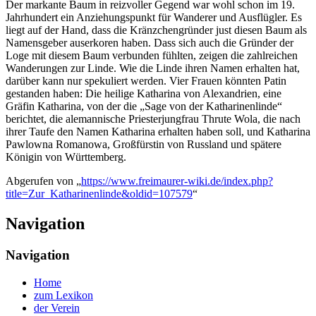
Der markante Baum in reizvoller Gegend war wohl schon im 19.
Jahrhundert ein Anziehungspunkt für Wanderer und Ausflügler. Es
liegt auf der Hand, dass die Kränzchengründer just diesen Baum als
Namensgeber auserkoren haben. Dass sich auch die Gründer der
Loge mit diesem Baum verbunden fühlten, zeigen die zahlreichen
Wanderungen zur Linde. Wie die Linde ihren Namen erhalten hat,
darüber kann nur spekuliert werden. Vier Frauen könnten Patin
gestanden haben: Die heilige Katharina von Alexandrien, eine
Gräfin Katharina, von der die „Sage von der Katharinenlinde“
berichtet, die alemannische Priesterjungfrau Thrute Wola, die nach
ihrer Taufe den Namen Katharina erhalten haben soll, und Katharina
Pawlowna Romanowa, Großfürstin von Russland und spätere
Königin von Württemberg.
Abgerufen von „
https://www.freimaurer-wiki.de/index.php?
title=Zur_Katharinenlinde&oldid=107579
“
Navigation
Navigation
Home
zum Lexikon
der Verein