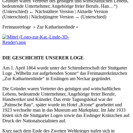
Gründer waren Vertreter des geistigen und wirtschaftlichen Lebens,
bedeutende Unternehmer, Angehörige freier Berufe, Han…“)
(Unterschied) ← Nächstältere Version | Aktuelle Version
(Unterschied) | Nächstjüngere Version → (Unterschied)
Freimaurerloge » Zur Katharinenlinde «
DIE GESCHICHTE UNSERER LOGE
Am 1. April 1864 wurde unter der Schirmherrschaft der Stuttgarter
Loge „Wilhelm zur aufgehenden Sonne“ das Freimaurerkränzchen
„Zur Katharinenlinde“ in Esslingen am Neckar gegründet.
Die Gründer waren Vertreter des geistigen und wirtschaftlichen
Lebens, bedeutende Unternehmer, Angehörige freier Berufe,
Handwerker und Künstler. Das erste Tagungslokal war der
„Palmsche Bau“, später wurde im Hotel „Krone“ gearbeitet und
1923 wechselte man in das Museum am Marktplatz. Im Jahr 1933
lösten sich die Stuttgarter Logen sowie das Esslinger Kränzchen auf
Druck der Nationalsozialisten auf.
Kurz nach dem Ende des Zweiten Weltkrieges trafen sich in