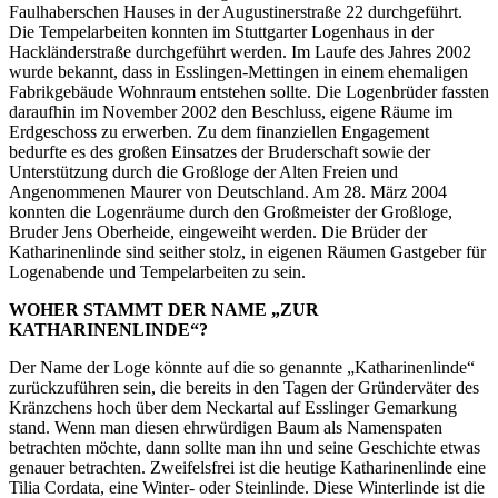
Faulhaberschen Hauses in der Augustinerstraße 22 durchgeführt.
Die Tempelarbeiten konnten im Stuttgarter Logenhaus in der
Hackländerstraße durchgeführt werden. Im Laufe des Jahres 2002
wurde bekannt, dass in Esslingen-Mettingen in einem ehemaligen
Fabrikgebäude Wohnraum entstehen sollte. Die Logenbrüder fassten
daraufhin im November 2002 den Beschluss, eigene Räume im
Erdgeschoss zu erwerben. Zu dem finanziellen Engagement
bedurfte es des großen Einsatzes der Bruderschaft sowie der
Unterstützung durch die Großloge der Alten Freien und
Angenommenen Maurer von Deutschland. Am 28. März 2004
konnten die Logenräume durch den Großmeister der Großloge,
Bruder Jens Oberheide, eingeweiht werden. Die Brüder der
Katharinenlinde sind seither stolz, in eigenen Räumen Gastgeber für
Logenabende und Tempelarbeiten zu sein.
WOHER STAMMT DER NAME „ZUR
KATHARINENLINDE“?
Der Name der Loge könnte auf die so genannte „Katharinenlinde“
zurückzuführen sein, die bereits in den Tagen der Gründerväter des
Kränzchens hoch über dem Neckartal auf Esslinger Gemarkung
stand. Wenn man diesen ehrwürdigen Baum als Namenspaten
betrachten möchte, dann sollte man ihn und seine Geschichte etwas
genauer betrachten. Zweifelsfrei ist die heutige Katharinenlinde eine
Tilia Cordata, eine Winter- oder Steinlinde. Diese Winterlinde ist die