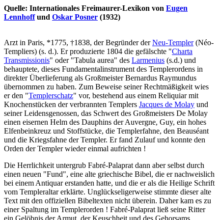
Quelle: Internationales Freimaurer-Lexikon von
Eugen
Lennhoff
und
Oskar Posner
(1932)
Arzt in Paris, *1775, †1838, der Begründer der
Neu-Templer
(Néo-
Templiers) (s. d.). Er produzierte 1804 die gefälschte "
Charta
Transmissionis
" oder "Tabula aurea" des
Larmenius
(s.d.) und
behauptete, dieses Fundamentalinstrument des Templerordens in
direkter Überlieferung als Großmeister Bernardus Raymundus
übernommen zu haben. Zum Beweise seiner Rechtmäßigkeit wies
er den "
Templerschatz
" vor, bestehend aus einem Reliquiar mit
Knochenstücken der verbrannten Templers
Jacques de Molay
und
seiner Leidensgenossen, das Schwert des Großmeisters De Molay
einen eisernen Helm des Dauphins der Auvergne, Guy, ein hohes
Elfenbeinkreuz und Stoffstücke, die Templerfahne, den Beauséant
und die Kriegsfahne der Templer. Er fand Zulauf und konnte den
Orden der Templer wieder einmal aufrichten !
Die Herrlichkeit untergrub Fabré-Palaprat dann aber selbst durch
einen neuen "Fund", eine alte griechische Bibel, die er nachweislich
bei einem Antiquar erstanden hatte, und die er als die Heilige Schrift
vom Templeraltar erklärte. Unglückseligerweise stimmte dieser alte
Text mit den offiziellen Bibeltexten nicht überein. Daher kam es zu
einer Spaltung im Templerorden ! Fabré-Palaprat ließ seine Ritter
ein Gelöbnis der Armut, der Keuschheit und des Gehorsams