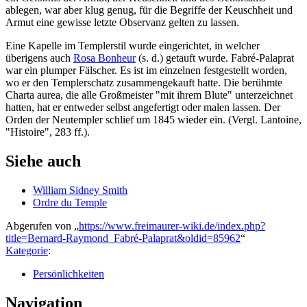
ablegen, war aber klug genug, für die Begriffe der Keuschheit und
Armut eine gewisse letzte Observanz gelten zu lassen.
Eine Kapelle im Templerstil wurde eingerichtet, in welcher
überigens auch
Rosa Bonheur
(s. d.) getauft wurde. Fabré-Palaprat
war ein plumper Fälscher. Es ist im einzelnen festgestellt worden,
wo er den Templerschatz zusammengekauft hatte. Die berühmte
Charta aurea, die alle Großmeister "mit ihrem Blute" unterzeichnet
hatten, hat er entweder selbst angefertigt oder malen lassen. Der
Orden der Neutempler schlief um 1845 wieder ein. (Vergl. Lantoine,
"Histoire", 283 ff.).
Siehe auch
William Sidney Smith
Ordre du Temple
Abgerufen von „
https://www.freimaurer-wiki.de/index.php?
title=Bernard-Raymond_Fabré-Palaprat&oldid=85962
“
Kategorie
:
Persönlichkeiten
Navigation