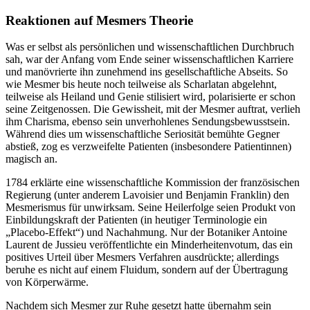
Reaktionen auf Mesmers Theorie
Was er selbst als persönlichen und wissenschaftlichen Durchbruch
sah, war der Anfang vom Ende seiner wissenschaftlichen Karriere
und manövrierte ihn zunehmend ins gesellschaftliche Abseits. So
wie Mesmer bis heute noch teilweise als Scharlatan abgelehnt,
teilweise als Heiland und Genie stilisiert wird, polarisierte er schon
seine Zeitgenossen. Die Gewissheit, mit der Mesmer auftrat, verlieh
ihm Charisma, ebenso sein unverhohlenes Sendungsbewusstsein.
Während dies um wissenschaftliche Seriosität bemühte Gegner
abstieß, zog es verzweifelte Patienten (insbesondere Patientinnen)
magisch an.
1784 erklärte eine wissenschaftliche Kommission der französischen
Regierung (unter anderem Lavoisier und Benjamin Franklin) den
Mesmerismus für unwirksam. Seine Heilerfolge seien Produkt von
Einbildungskraft der Patienten (in heutiger Terminologie ein
„Placebo-Effekt“) und Nachahmung. Nur der Botaniker Antoine
Laurent de Jussieu veröffentlichte ein Minderheitenvotum, das ein
positives Urteil über Mesmers Verfahren ausdrückte; allerdings
beruhe es nicht auf einem Fluidum, sondern auf der Übertragung
von Körperwärme.
Nachdem sich Mesmer zur Ruhe gesetzt hatte übernahm sein