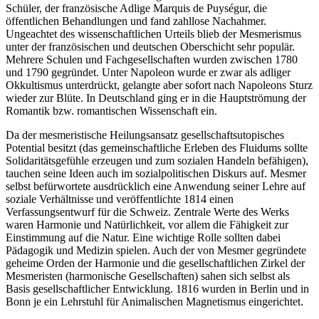
Schüler, der französische Adlige Marquis de Puységur, die
öffentlichen Behandlungen und fand zahllose Nachahmer.
Ungeachtet des wissenschaftlichen Urteils blieb der Mesmerismus
unter der französischen und deutschen Oberschicht sehr populär.
Mehrere Schulen und Fachgesellschaften wurden zwischen 1780
und 1790 gegründet. Unter Napoleon wurde er zwar als adliger
Okkultismus unterdrückt, gelangte aber sofort nach Napoleons Sturz
wieder zur Blüte. In Deutschland ging er in die Hauptströmung der
Romantik bzw. romantischen Wissenschaft ein.
Da der mesmeristische Heilungsansatz gesellschaftsutopisches
Potential besitzt (das gemeinschaftliche Erleben des Fluidums sollte
Solidaritätsgefühle erzeugen und zum sozialen Handeln befähigen),
tauchen seine Ideen auch im sozialpolitischen Diskurs auf. Mesmer
selbst befürwortete ausdrücklich eine Anwendung seiner Lehre auf
soziale Verhältnisse und veröffentlichte 1814 einen
Verfassungsentwurf für die Schweiz. Zentrale Werte des Werks
waren Harmonie und Natürlichkeit, vor allem die Fähigkeit zur
Einstimmung auf die Natur. Eine wichtige Rolle sollten dabei
Pädagogik und Medizin spielen. Auch der von Mesmer gegründete
geheime Orden der Harmonie und die gesellschaftlichen Zirkel der
Mesmeristen (harmonische Gesellschaften) sahen sich selbst als
Basis gesellschaftlicher Entwicklung. 1816 wurden in Berlin und in
Bonn je ein Lehrstuhl für Animalischen Magnetismus eingerichtet.