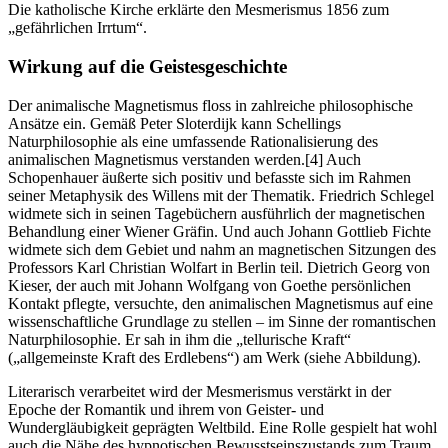
Die katholische Kirche erklärte den Mesmerismus 1856 zum
„gefährlichen Irrtum“.
Wirkung auf die Geistesgeschichte
Der animalische Magnetismus floss in zahlreiche philosophische
Ansätze ein. Gemäß Peter Sloterdijk kann Schellings
Naturphilosophie als eine umfassende Rationalisierung des
animalischen Magnetismus verstanden werden.[4] Auch
Schopenhauer äußerte sich positiv und befasste sich im Rahmen
seiner Metaphysik des Willens mit der Thematik. Friedrich Schlegel
widmete sich in seinen Tagebüchern ausführlich der magnetischen
Behandlung einer Wiener Gräfin. Und auch Johann Gottlieb Fichte
widmete sich dem Gebiet und nahm an magnetischen Sitzungen des
Professors Karl Christian Wolfart in Berlin teil. Dietrich Georg von
Kieser, der auch mit Johann Wolfgang von Goethe persönlichen
Kontakt pflegte, versuchte, den animalischen Magnetismus auf eine
wissenschaftliche Grundlage zu stellen – im Sinne der romantischen
Naturphilosophie. Er sah in ihm die „tellurische Kraft“
(„allgemeinste Kraft des Erdlebens“) am Werk (siehe Abbildung).
Literarisch verarbeitet wird der Mesmerismus verstärkt in der
Epoche der Romantik und ihrem von Geister- und
Wundergläubigkeit geprägten Weltbild. Eine Rolle gespielt hat wohl
auch die Nähe des hypnotischen Bewusstseinszustands zum Traum,