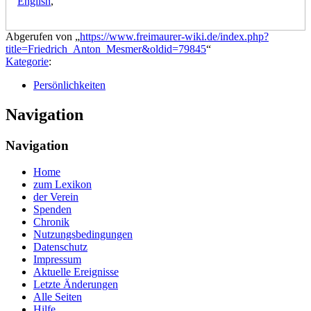
English
,
Abgerufen von „
https://www.freimaurer-wiki.de/index.php?
title=Friedrich_Anton_Mesmer&oldid=79845
“
Kategorie
:
Persönlichkeiten
Navigation
Navigation
Home
zum Lexikon
der Verein
Spenden
Chronik
Nutzungsbedingungen
Datenschutz
Impressum
Aktuelle Ereignisse
Letzte Änderungen
Alle Seiten
Hilfe