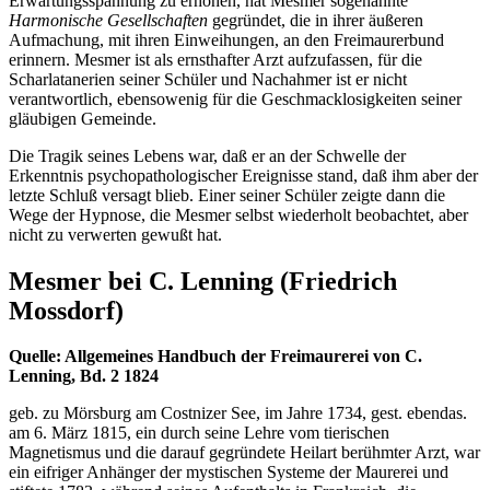
Erwartungsspannung zu erhöhen, hat Mesmer sogenannte
Harmonische Gesellschaften
gegründet, die in ihrer äußeren
Aufmachung, mit ihren Einweihungen, an den Freimaurerbund
erinnern. Mesmer ist als ernsthafter Arzt aufzufassen, für die
Scharlatanerien seiner Schüler und Nachahmer ist er nicht
verantwortlich, ebensowenig für die Geschmacklosigkeiten seiner
gläubigen Gemeinde.
Die Tragik seines Lebens war, daß er an der Schwelle der
Erkenntnis psychopathologischer Ereignisse stand, daß ihm aber der
letzte Schluß versagt blieb. Einer seiner Schüler zeigte dann die
Wege der Hypnose, die Mesmer selbst wiederholt beobachtet, aber
nicht zu verwerten gewußt hat.
Mesmer bei C. Lenning (Friedrich
Mossdorf)
Quelle: Allgemeines Handbuch der Freimaurerei von C.
Lenning, Bd. 2 1824
geb. zu Mörsburg am Costnizer See, im Jahre 1734, gest. ebendas.
am 6. März 1815, ein durch seine Lehre vom tierischen
Magnetismus und die darauf gegründete Heilart berühmter Arzt, war
ein eifriger Anhänger der mystischen Systeme der Maurerei und