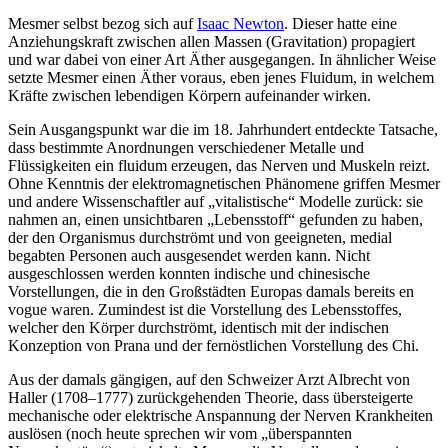
Mesmer selbst bezog sich auf
Isaac Newton
. Dieser hatte eine
Anziehungskraft zwischen allen Massen (Gravitation) propagiert
und war dabei von einer Art Äther ausgegangen. In ähnlicher Weise
setzte Mesmer einen Äther voraus, eben jenes Fluidum, in welchem
Kräfte zwischen lebendigen Körpern aufeinander wirken.
Sein Ausgangspunkt war die im 18. Jahrhundert entdeckte Tatsache,
dass bestimmte Anordnungen verschiedener Metalle und
Flüssigkeiten ein fluidum erzeugen, das Nerven und Muskeln reizt.
Ohne Kenntnis der elektromagnetischen Phänomene griffen Mesmer
und andere Wissenschaftler auf „vitalistische“ Modelle zurück: sie
nahmen an, einen unsichtbaren „Lebensstoff“ gefunden zu haben,
der den Organismus durchströmt und von geeigneten, medial
begabten Personen auch ausgesendet werden kann. Nicht
ausgeschlossen werden konnten indische und chinesische
Vorstellungen, die in den Großstädten Europas damals bereits en
vogue waren. Zumindest ist die Vorstellung des Lebensstoffes,
welcher den Körper durchströmt, identisch mit der indischen
Konzeption von Prana und der fernöstlichen Vorstellung des Chi.
Aus der damals gängigen, auf den Schweizer Arzt Albrecht von
Haller (1708–1777) zurückgehenden Theorie, dass übersteigerte
mechanische oder elektrische Anspannung der Nerven Krankheiten
auslösen (noch heute sprechen wir vom „überspannten