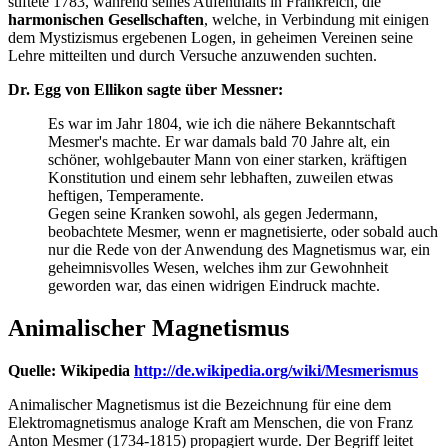
stiftete 1783, während seines Aufenthalts in Frankreich, die
harmonischen Gesellschaften
, welche, in Verbindung mit einigen
dem Mystizismus ergebenen Logen, in geheimen Vereinen seine
Lehre mitteilten und durch Versuche anzuwenden suchten.
Dr. Egg von Ellikon sagte über Messner:
Es war im Jahr 1804, wie ich die nähere Bekanntschaft
Mesmer's machte. Er war damals bald 70 Jahre alt, ein
schöner, wohlgebauter Mann von einer starken, kräftigen
Konstitution und einem sehr lebhaften, zuweilen etwas
heftigen, Temperamente.
Gegen seine Kranken sowohl, als gegen Jedermann,
beobachtete Mesmer, wenn er magnetisierte, oder sobald auch
nur die Rede von der Anwendung des Magnetismus war, ein
geheimnisvolles Wesen, welches ihm zur Gewohnheit
geworden war, das einen widrigen Eindruck machte.
Animalischer Magnetismus
Quelle: Wikipedia
http://de.wikipedia.org/wiki/Mesmerismus
Animalischer Magnetismus ist die Bezeichnung für eine dem
Elektromagnetismus analoge Kraft am Menschen, die von Franz
Anton Mesmer (1734-1815) propagiert wurde. Der Begriff leitet