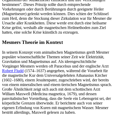
bestimmen“. Dieses Prinzip sollte durch entsprechende
Vorkehrungen oder durch Berührungen durch geeignete Heiler
(Magnetiseure) gelenkt werden können. Dies schien der Schlüssel
zum Heil, denn die Stockung dieser Zirkulation war für Mesmer die
Ursache aller Krankheiten. Diese werde erst durch eine heilsame
Krise gelöst, weshalb alle magnetischen Heilmethoden zum Ziel
hatten, eine solche Krise künstlich zu erzeugen.
Mesmers Theorie im Kontext
In seinem Konzept vom animalischen Magnetismus greift Mesmer
populäre wissenschaftliche Themen seiner Zeit wie Elektrizität,
Gravitation und Magnetismus auf. Als ideengeschichtliche
Vorgänger Mesmers werden oft Paracelsus und der englische Arzt
Robert Fludd
(1574–1637) angegeben, während die Vorarbeit für
die magnetische Kur dem Universalgelehrten Athanasius Kircher
(1602–1680), einem Jesuitenpater, zugeschrieben wird, der bereits
von einem mineralischen und einem tierischen Magnetismus sprach.
Große Ähnlichkeit zeigt sich auch mit dem schottischen Arzt
William Maxwell (Medicina magnetica, 1679), und dessen
panvitalistischer Vorstellung, dass die Seele ein Lebensgeist sei, der
körperliche Grenzen überwinde. Er berichtete auch von seiner
eigenen Erfindung von Kuren mit magnetischem Wasser. Mesmer
bestritt allerdings, Maxwell gelesen zu haben.