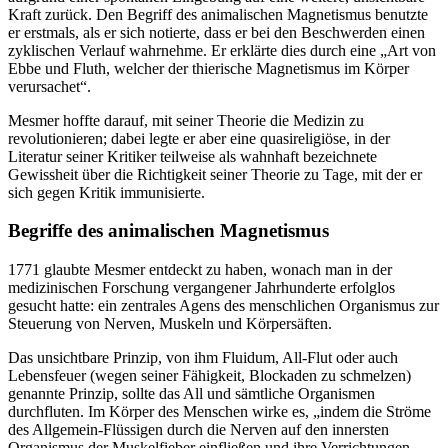
Kraft zurück. Den Begriff des animalischen Magnetismus benutzte
er erstmals, als er sich notierte, dass er bei den Beschwerden einen
zyklischen Verlauf wahrnehme. Er erklärte dies durch eine „Art von
Ebbe und Fluth, welcher der thierische Magnetismus im Körper
verursachet“.
Mesmer hoffte darauf, mit seiner Theorie die Medizin zu
revolutionieren; dabei legte er aber eine quasireligiöse, in der
Literatur seiner Kritiker teilweise als wahnhaft bezeichnete
Gewissheit über die Richtigkeit seiner Theorie zu Tage, mit der er
sich gegen Kritik immunisierte.
Begriffe des animalischen Magnetismus
1771 glaubte Mesmer entdeckt zu haben, wonach man in der
medizinischen Forschung vergangener Jahrhunderte erfolglos
gesucht hatte: ein zentrales Agens des menschlichen Organismus zur
Steuerung von Nerven, Muskeln und Körpersäften.
Das unsichtbare Prinzip, von ihm Fluidum, All-Flut oder auch
Lebensfeuer (wegen seiner Fähigkeit, Blockaden zu schmelzen)
genannte Prinzip, sollte das All und sämtliche Organismen
durchfluten. Im Körper des Menschen wirke es, „indem die Ströme
des Allgemein-Flüssigen durch die Nerven auf den innersten
Organismus der Muskelfieber einfließen und ihre Verrichtungen