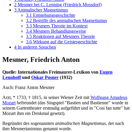
2
Mesmer bei C. Lenning (Friedrich Mossdorf)
3
Animalischer Magnetismus
3.1
Entstehungsgeschichte
3.2
Begriffe des animalischen Magnetismus
3.3
Mesmers Theorie im Kontext
3.4
Mesmers Behandlungsweise
3.5
Reaktionen auf Mesmers Theorie
3.6
Wirkung auf die Geistesgeschichte
4
In anderen Sprachen
Mesmer, Friedrich Anton
Quelle: Internationales Freimaurer-Lexikon von
Eugen
Lennhoff
und
Oskar Posner
(1932)
Auch: Franz Anton Mesmer
Arzt, * 1733, † 1815, in seiner Wiener Zeit mit
Wolfgang Amadeus
Mozart
befreundet (das Singspiel "Bastien und Bastienne" wurde in
seinem Gartentheater erstmalig aufgeführt und in "Cosi fan tutte" hat
Mozart ihm ein Denkmal gesetzt).
Begründer des sogenannten
animalischen Magnetismus
, der nach
ihm Mesmerianismus genannt wurde.