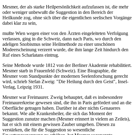
Mesmer, der als starke Heilpersönlichkeit aufzufassen ist, die mehr
oder weniger unbewußt die Suggestion in den Bereich der
Heilkunde zog, ohne sich über die eigentlichen seelischen Vorgänge
dabei klar zu sein,
mußte Wien wegen einer von den Ärzten eingeleiteten Verfolgung
verlassen, ging in die Schweiz, dann nach Paris, wo durch den
adeligen Snobismus seine Heilmethode zu einer unschönen
Modeerscheinung verzerrt wurde, die ihm lange Zeit hindurch den
Ruf eines Scharlatans eintrug.
Seine Methode wurde 1812 von der Berliner Akademie rehabilitiert.
Mesmer starb in Frauenfeld (Schweiz). Eine Biographie, die
Mesmer vom Standpunkte der modernen Seelenforschung gerecht
wird, schrieb Stefan Zweig: "Die Heilung durch den Geist", Insel-
Verlag, Leipzig 1931.
Mesmer war Freimaurer. Zweig behauptet, daß es insbesondere
Freimaurerkreise gewesen sind, die ihn in Paris gefördert und an die
Oberfläche getragen haben. Darüber ist aber nichts Genaueres
bekannt. Wie alle Krankenheiler, die sich das Moment der
Suggestion zunutze machen (Mesmer erinnert in vielem an Zeileis),
hat er sich mit einem gewissen Zauber umgeben. Diesen zu
verstärken, die für die Suggestion so wesentliche