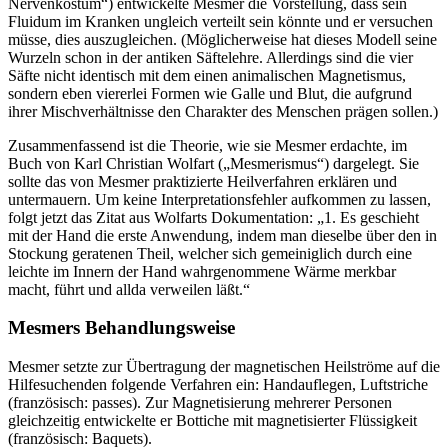
Nervenkostüm“) entwickelte Mesmer die Vorstellung, dass sein
Fluidum im Kranken ungleich verteilt sein könnte und er versuchen
müsse, dies auszugleichen. (Möglicherweise hat dieses Modell seine
Wurzeln schon in der antiken Säftelehre. Allerdings sind die vier
Säfte nicht identisch mit dem einen animalischen Magnetismus,
sondern eben viererlei Formen wie Galle und Blut, die aufgrund
ihrer Mischverhältnisse den Charakter des Menschen prägen sollen.)
Zusammenfassend ist die Theorie, wie sie Mesmer erdachte, im
Buch von Karl Christian Wolfart („Mesmerismus“) dargelegt. Sie
sollte das von Mesmer praktizierte Heilverfahren erklären und
untermauern. Um keine Interpretationsfehler aufkommen zu lassen,
folgt jetzt das Zitat aus Wolfarts Dokumentation: „1. Es geschieht
mit der Hand die erste Anwendung, indem man dieselbe über den in
Stockung geratenen Theil, welcher sich gemeiniglich durch eine
leichte im Innern der Hand wahrgenommene Wärme merkbar
macht, führt und allda verweilen läßt.“
Mesmers Behandlungsweise
Mesmer setzte zur Übertragung der magnetischen Heilströme auf die
Hilfesuchenden folgende Verfahren ein: Handauflegen, Luftstriche
(französisch: passes). Zur Magnetisierung mehrerer Personen
gleichzeitig entwickelte er Bottiche mit magnetisierter Flüssigkeit
(französisch: Baquets).