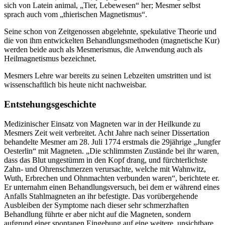
sich von Latein animal, „Tier, Lebewesen“ her; Mesmer selbst
sprach auch vom „thierischen Magnetismus“.
Seine schon von Zeitgenossen abgelehnte, spekulative Theorie und
die von ihm entwickelten Behandlungsmethoden (magnetische Kur)
werden beide auch als Mesmerismus, die Anwendung auch als
Heilmagnetismus bezeichnet.
Mesmers Lehre war bereits zu seinen Lebzeiten umstritten und ist
wissenschaftlich bis heute nicht nachweisbar.
Entstehungsgeschichte
Medizinischer Einsatz von Magneten war in der Heilkunde zu
Mesmers Zeit weit verbreitet. Acht Jahre nach seiner Dissertation
behandelte Mesmer am 28. Juli 1774 erstmals die 29jährige „Jungfer
Oesterlin“ mit Magneten. „Die schlimmsten Zustände bei ihr waren,
dass das Blut ungestümm in den Kopf drang, und fürchterlichste
Zahn- und Ohrenschmerzen verursachte, welche mit Wahnwitz,
Wuth, Erbrechen und Ohnmachten verbunden waren“, berichtete er.
Er unternahm einen Behandlungsversuch, bei dem er während eines
Anfalls Stahlmagneten an ihr befestigte. Das vorübergehende
Ausbleiben der Symptome nach dieser sehr schmerzhaften
Behandlung führte er aber nicht auf die Magneten, sondern
aufgrund einer spontanen Eingebung auf eine weitere, unsichtbare