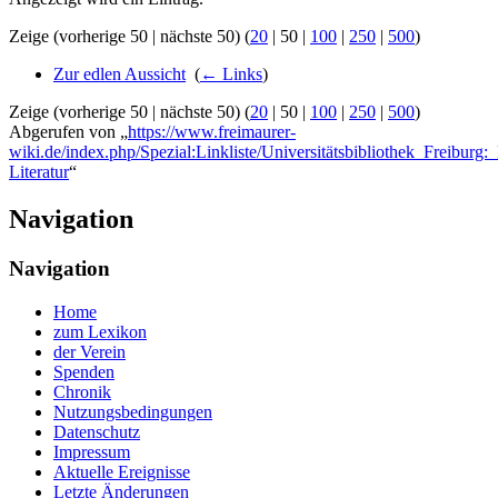
Zeige (
vorherige 50
|
nächste 50
) (
20
|
50
|
100
|
250
|
500
)
Zur edlen Aussicht
‎
(
← Links
)
Zeige (
vorherige 50
|
nächste 50
) (
20
|
50
|
100
|
250
|
500
)
Abgerufen von „
https://www.freimaurer-
wiki.de/index.php/Spezial:Linkliste/Universitätsbibliothek_Freiburg:
Literatur
“
Navigation
Navigation
Home
zum Lexikon
der Verein
Spenden
Chronik
Nutzungsbedingungen
Datenschutz
Impressum
Aktuelle Ereignisse
Letzte Änderungen