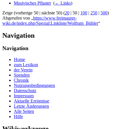
Musivisches Pflaster
‎
(
← Links
)
Zeige (
vorherige 50
|
nächste 50
) (
20
|
50
|
100
|
250
|
500
)
Abgerufen von „
https://www.freimaurer-
wiki.de/index.php/Spezial:Linkliste/Wolfram_Bühler
“
Navigation
Navigation
Home
zum Lexikon
der Verein
Spenden
Chronik
Nutzungsbedingungen
Datenschutz
Impressum
Aktuelle Ereignisse
Letzte Änderungen
Alle Seiten
Hilfe
Wikiwerkzeuge